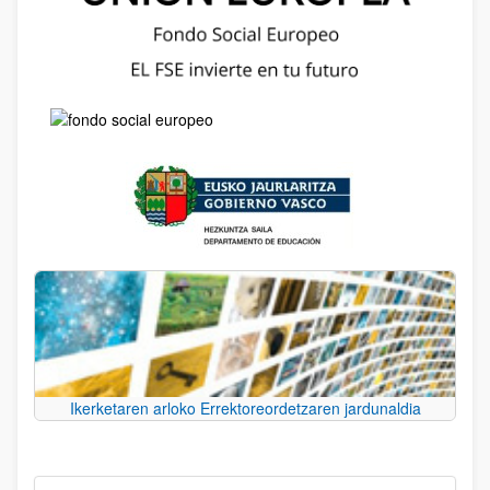
Ikerketaren arloko Errektoreordetzaren jardunaldia