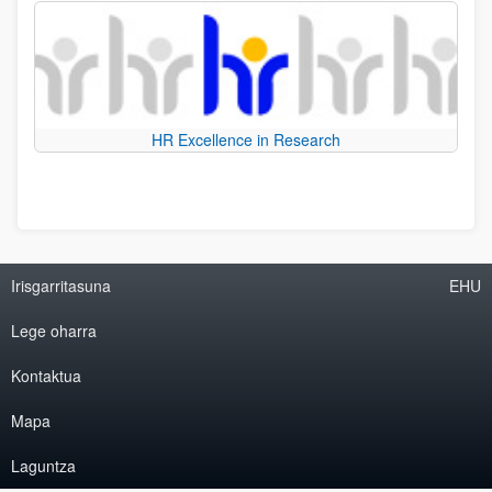
HR Excellence in Research
Irisgarritasuna
EHU
Lege oharra
Kontaktua
Mapa
Laguntza