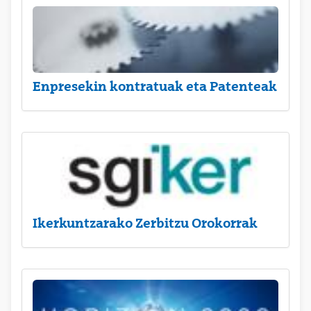
Enpresekin kontratuak eta Patenteak
Ikerkuntzarako Zerbitzu Orokorrak