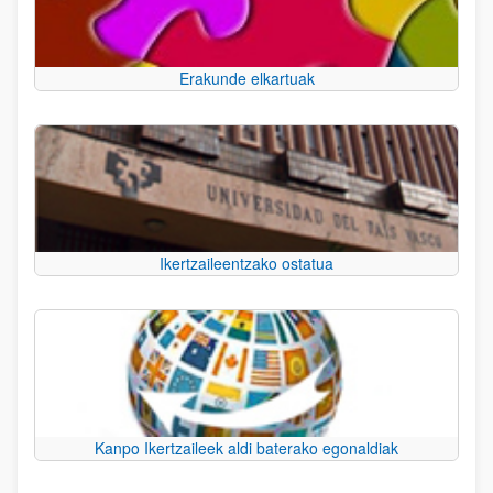
Erakunde elkartuak
Ikertzaileentzako ostatua
Kanpo Ikertzaileek aldi baterako egonaldiak