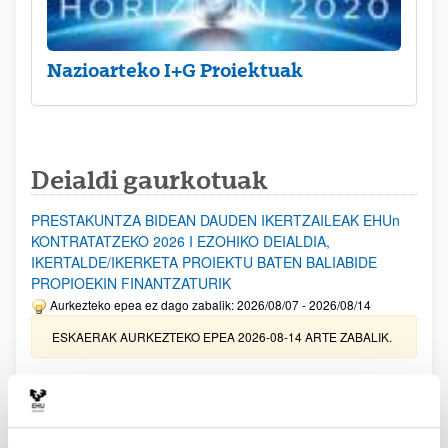
Nazioarteko I+G Proiektuak
Deialdi gaurkotuak
PRESTAKUNTZA BIDEAN DAUDEN IKERTZAILEAK EHUn
KONTRATATZEKO 2026 I EZOHIKO DEIALDIA,
IKERTALDE/IKERKETA PROIEKTU BATEN BALIABIDE
PROPIOEKIN FINANTZATURIK
Aurkezteko epea ez dago zabalik: 2026/08/07 - 2026/08/14
ESKAERAK AURKEZTEKO EPEA 2026-08-14 ARTE ZABALIK.
UPV/EHUn Azpiegitura Zientifikoa eta Funts Bibliografikoak
erosi eta berritzeko laguntzak 2026
Izapide irekia