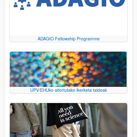
ADAGIO Fellowship Programme
UPV/EHUko aitortutako ikerketa taldeak