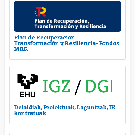
Plan de Recuperación
Transformación y Resiliencia- Fondos
MRR
Deialdiak, Proiektuak, Laguntzak, IK
kontratuak