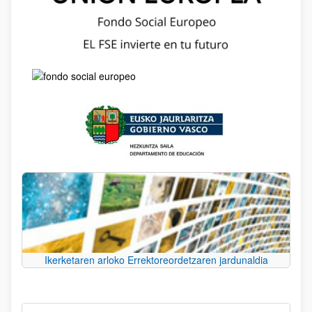
Ikerketaren arloko Errektoreordetzaren jardunaldia