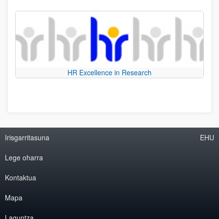
HR Excellence in Research
Irisgarritasuna
EHU
Lege oharra
Kontaktua
Mapa
Laguntza