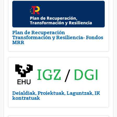
Plan de Recuperación
Transformación y Resiliencia- Fondos
MRR
Deialdiak, Proiektuak, Laguntzak, IK
kontratuak