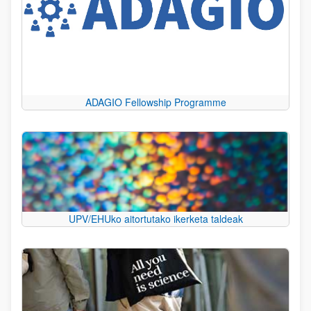
ADAGIO Fellowship Programme
UPV/EHUko aitortutako ikerketa taldeak