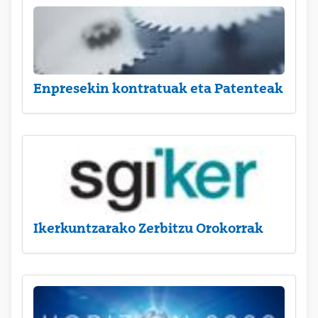
Enpresekin kontratuak eta Patenteak
Ikerkuntzarako Zerbitzu Orokorrak