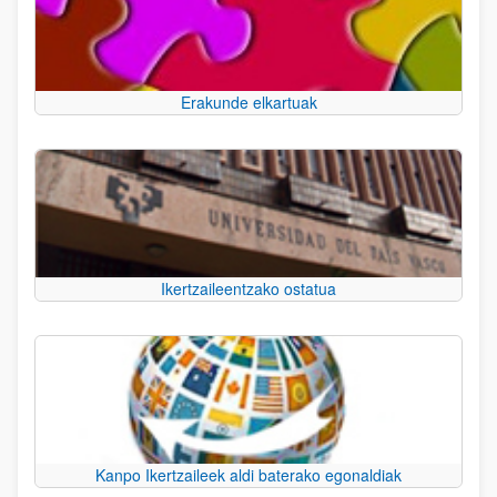
Erakunde elkartuak
Ikertzaileentzako ostatua
Kanpo Ikertzaileek aldi baterako egonaldiak