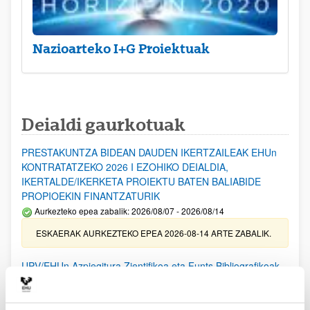
Nazioarteko I+G Proiektuak
Deialdi gaurkotuak
PRESTAKUNTZA BIDEAN DAUDEN IKERTZAILEAK EHUn
KONTRATATZEKO 2026 I EZOHIKO DEIALDIA,
IKERTALDE/IKERKETA PROIEKTU BATEN BALIABIDE
PROPIOEKIN FINANTZATURIK
Aurkezteko epea zabalik: 2026/08/07 - 2026/08/14
ESKAERAK AURKEZTEKO EPEA 2026-08-14 ARTE ZABALIK.
UPV/EHUn Azpiegitura Zientifikoa eta Funts Bibliografikoak
erosi eta berritzeko laguntzak 2026
Izapide irekia