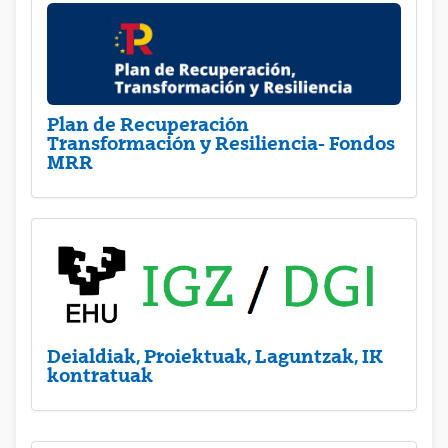
Plan de Recuperación
Transformación y Resiliencia- Fondos
MRR
Deialdiak, Proiektuak, Laguntzak, IK
kontratuak