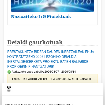
Nazioarteko I+G Proiektuak
Deialdi gaurkotuak
PRESTAKUNTZA BIDEAN DAUDEN IKERTZAILEAK EHUn
KONTRATATZEKO 2026 I EZOHIKO DEIALDIA,
IKERTALDE/IKERKETA PROIEKTU BATEN BALIABIDE
PROPIOEKIN FINANTZATURIK
Aurkezteko epea zabalik: 2026/08/07 - 2026/08/14
ESKAERAK AURKEZTEKO EPEA 2026-08-14 ARTE ZABALIK.
UPV/EHUn Azpiegitura Zientifikoa eta Funts Bibliografikoak
erosi eta berritzeko laguntzak 2026
Izapide irekia