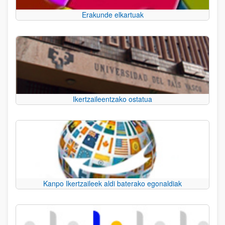
Erakunde elkartuak
Ikertzaileentzako ostatua
Kanpo Ikertzaileek aldi baterako egonaldiak