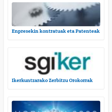
Enpresekin kontratuak eta Patenteak
Ikerkuntzarako Zerbitzu Orokorrak