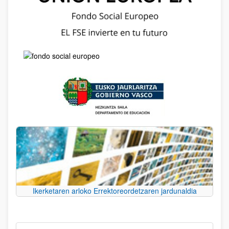
Ikerketaren arloko Errektoreordetzaren jardunaldia