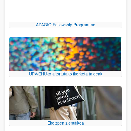
ADAGIO Fellowship Programme
UPV/EHUko aitortutako ikerketa taldeak
Ekoizpen zientifikoa