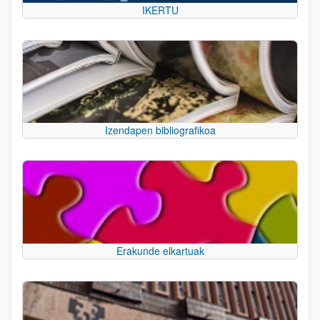
IKERTU
Izendapen bibliografikoa
Erakunde elkartuak