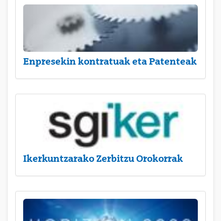
Enpresekin kontratuak eta Patenteak
Ikerkuntzarako Zerbitzu Orokorrak