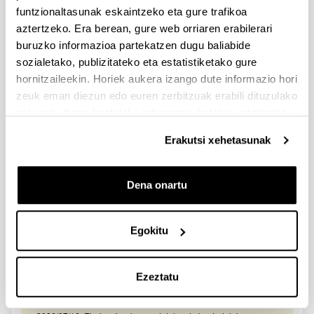
2026/03/25. Onartutako eta baztertutako eskabideen behin-
funtzionaltasunak eskaintzeko eta gure trafikoa
behineko zerrendako akatsen zuzenketa - 2026/03/23-
aztertzeko. Era berean, gure web orriaren erabilerari
Onartuak izan diren eta akatsen bat zuzendu behar duten
eskaeren behin-behineko zerrenda. Alegazioak aurkezteko
buruzko informazioa partekatzen dugu baliabide
epea: 2026/03/24tik 2026/04/09rarte. (biak barne)
sozialetako, publizitateko eta estatistiketako gure
hornitzaileekin. Horiek aukera izango dute informazio hori
Zientzia, Teknologia eta Berrikuntza arloetako kultura
zeuk eman diezun edo euren zerbitzuak erabili dituzulako
sustatzeko laguntzen deialdia (FECYT) 2026
eskuratu duten bestelako informazio batekin uztartzeko.
Aurkezteko epea zabalik: 2026/07/01 - 2026/09/16 13:00
Erakutsi xehetasunak
Dokumentazioa bidaltzeko barne-epea: bakarkako
proposamenak 2026/09/14 –proposamen koordinatuak:
2026/09/11
Dena onartu
FUNDACION LA CAIXA JUNIOR LEADER RETAINING
PROGRAMME 2027
Izapide irekia
Egokitu
IKERTZAILE DOKTOREAK UPV/EHUn KONTRATATZEKO
DEIALDIA (2026)
Ezeztatu
Izapide irekia (Eskaerak aurkezteko epea: 2026/06/03 - 2026/06/25
23:59)