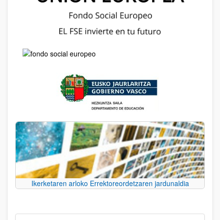
Ikerketaren arloko Errektoreordetzaren jardunaldia