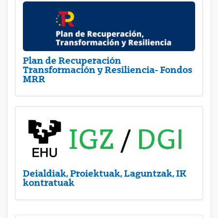
Plan de Recuperación
Transformación y Resiliencia- Fondos
MRR
Deialdiak, Proiektuak, Laguntzak, IK
kontratuak