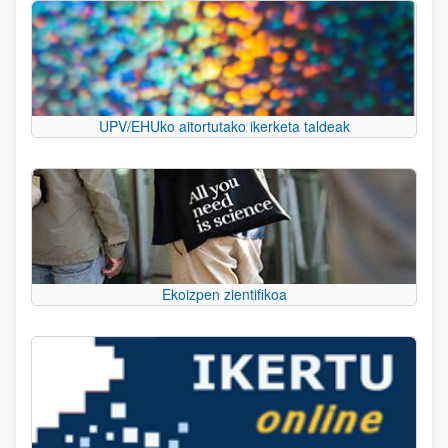
UPV/EHUko aitortutako ikerketa taldeak
Ekoizpen zientifikoa