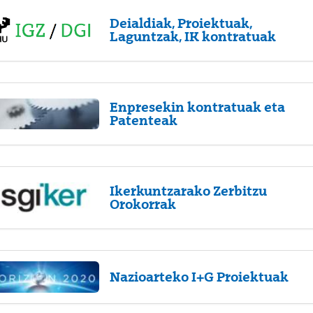
Deialdiak, Proiektuak,
Laguntzak, IK kontratuak
Enpresekin kontratuak eta
Patenteak
Ikerkuntzarako Zerbitzu
Orokorrak
Nazioarteko I+G Proiektuak