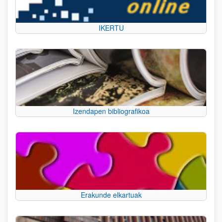
IKERTU
Izendapen bibliografikoa
Erakunde elkartuak