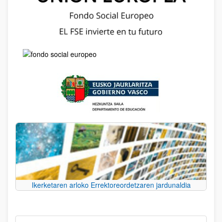
Ikerketaren arloko Errektoreordetzaren jardunaldia