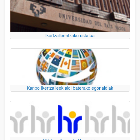
Ikertzaileentzako ostatua
Kanpo Ikertzaileek aldi baterako egonaldiak