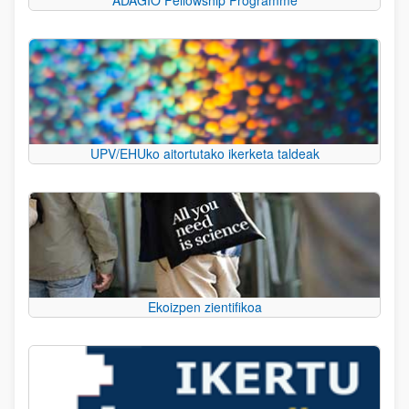
UPV/EHUko aitortutako ikerketa taldeak
Ekoizpen zientifikoa