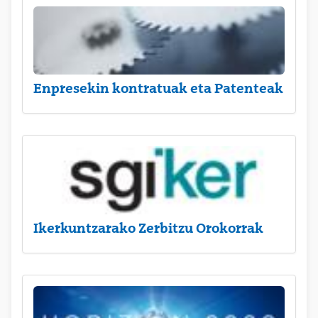
Enpresekin kontratuak eta Patenteak
Ikerkuntzarako Zerbitzu Orokorrak