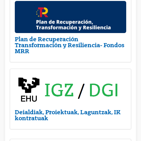
Plan de Recuperación
Transformación y Resiliencia- Fondos
MRR
Deialdiak, Proiektuak, Laguntzak, IK
kontratuak