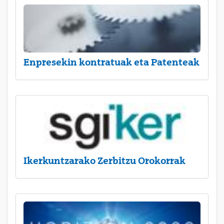
Enpresekin kontratuak eta Patenteak
Ikerkuntzarako Zerbitzu Orokorrak