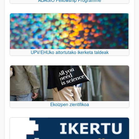
UPV/EHUko aitortutako ikerketa taldeak
Ekoizpen zientifikoa