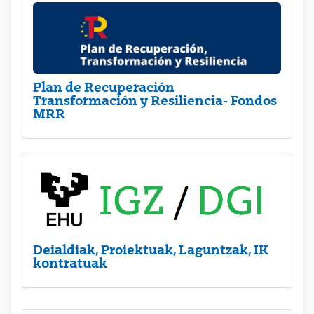
Plan de Recuperación
Transformación y Resiliencia- Fondos
MRR
Deialdiak, Proiektuak, Laguntzak, IK
kontratuak