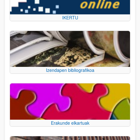
IKERTU
Izendapen bibliografikoa
Erakunde elkartuak