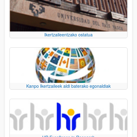
Ikertzaileentzako ostatua
Kanpo Ikertzaileek aldi baterako egonaldiak