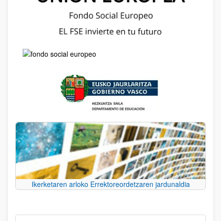
Ikerketaren arloko Errektoreordetzaren jardunaldia