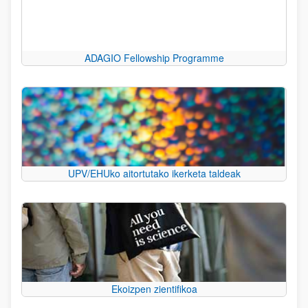
ADAGIO Fellowship Programme
UPV/EHUko aitortutako ikerketa taldeak
Ekoizpen zientifikoa