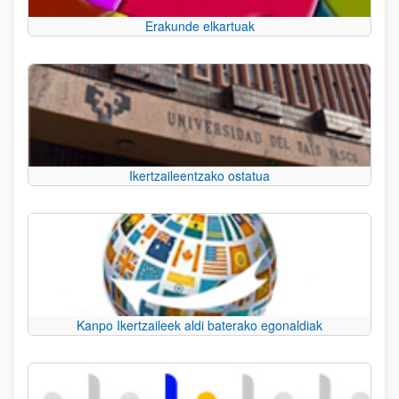
Erakunde elkartuak
Ikertzaileentzako ostatua
Kanpo Ikertzaileek aldi baterako egonaldiak