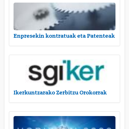
Enpresekin kontratuak eta Patenteak
Ikerkuntzarako Zerbitzu Orokorrak