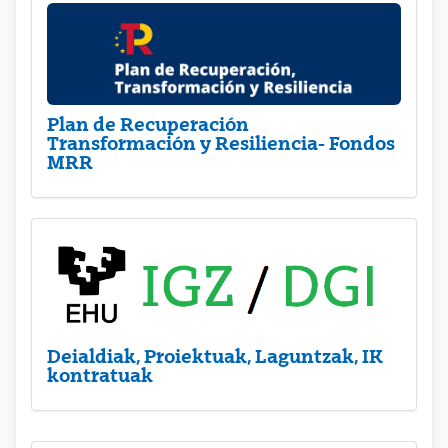
Plan de Recuperación
Transformación y Resiliencia- Fondos
MRR
Deialdiak, Proiektuak, Laguntzak, IK
kontratuak