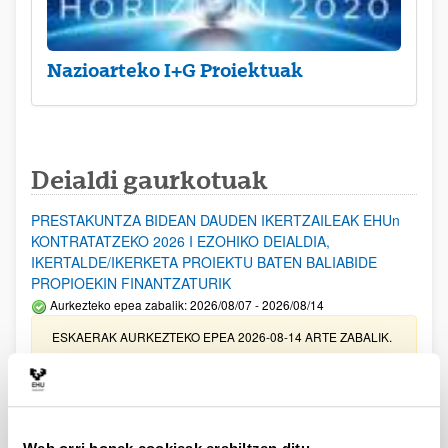
Nazioarteko I+G Proiektuak
Deialdi gaurkotuak
PRESTAKUNTZA BIDEAN DAUDEN IKERTZAILEAK EHUn
KONTRATATZEKO 2026 I EZOHIKO DEIALDIA,
IKERTALDE/IKERKETA PROIEKTU BATEN BALIABIDE
PROPIOEKIN FINANTZATURIK
Aurkezteko epea zabalik: 2026/08/07 - 2026/08/14
ESKAERAK AURKEZTEKO EPEA 2026-08-14 ARTE ZABALIK.
UPV/EHUn Azpiegitura Zientifikoa eta Funts Bibliografikoak
erosi eta berritzeko laguntzak 2026
Izapide irekia