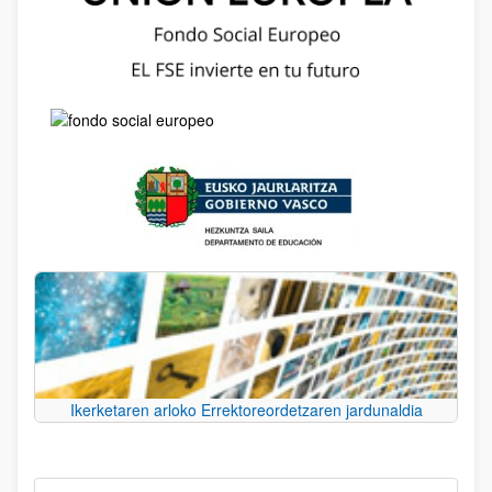
Ikerketaren arloko Errektoreordetzaren jardunaldia