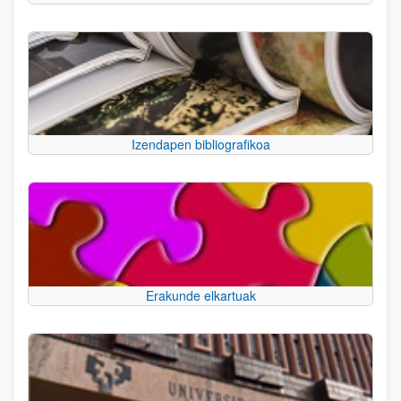
Izendapen bibliografikoa
Erakunde elkartuak