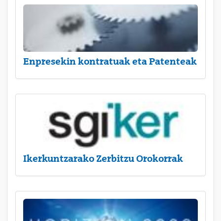
Enpresekin kontratuak eta Patenteak
Ikerkuntzarako Zerbitzu Orokorrak