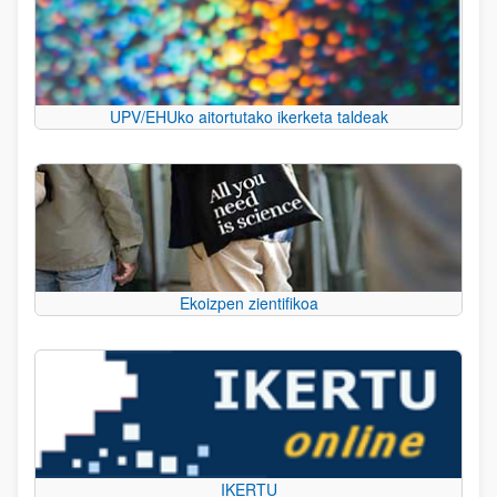
UPV/EHUko aitortutako ikerketa taldeak
Ekoizpen zientifikoa
IKERTU