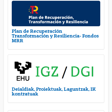
Plan de Recuperación
Transformación y Resiliencia- Fondos
MRR
Deialdiak, Proiektuak, Laguntzak, IK
kontratuak