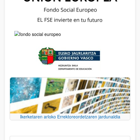
Ikerketaren arloko Errektoreordetzaren jardunaldia