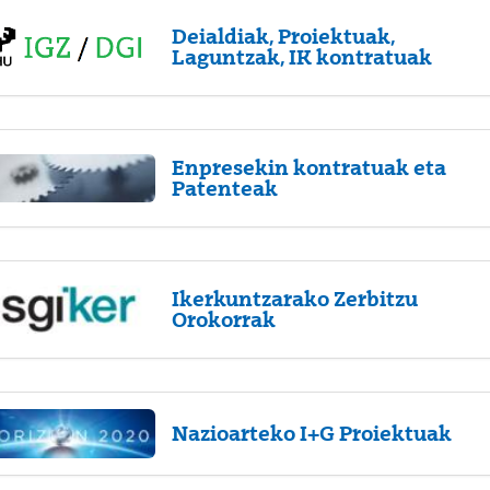
Deialdiak, Proiektuak,
Laguntzak, IK kontratuak
Enpresekin kontratuak eta
Patenteak
Ikerkuntzarako Zerbitzu
Orokorrak
Nazioarteko I+G Proiektuak