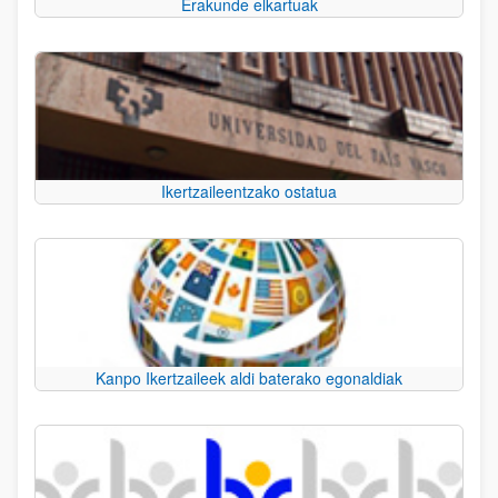
Erakunde elkartuak
Ikertzaileentzako ostatua
Kanpo Ikertzaileek aldi baterako egonaldiak