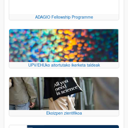
ADAGIO Fellowship Programme
UPV/EHUko aitortutako ikerketa taldeak
Ekoizpen zientifikoa