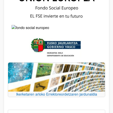
Ikerketaren arloko Errektoreordetzaren jardunaldia