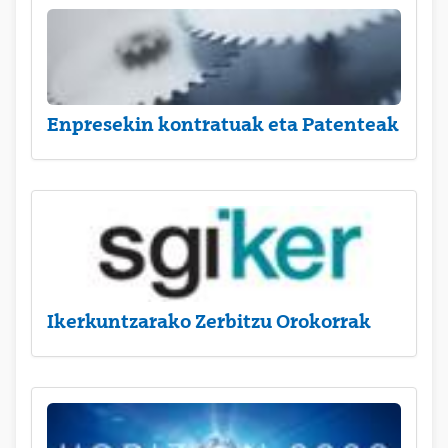
Enpresekin kontratuak eta Patenteak
Ikerkuntzarako Zerbitzu Orokorrak