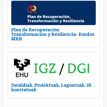
Plan de Recuperación
Transformación y Resiliencia- Fondos
MRR
Deialdiak, Proiektuak, Laguntzak, IK
kontratuak