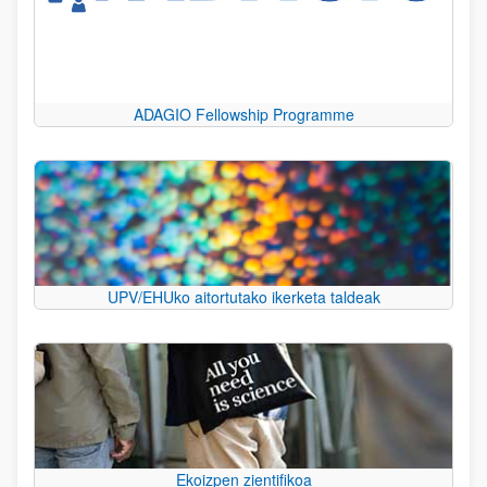
ADAGIO Fellowship Programme
UPV/EHUko aitortutako ikerketa taldeak
Ekoizpen zientifikoa