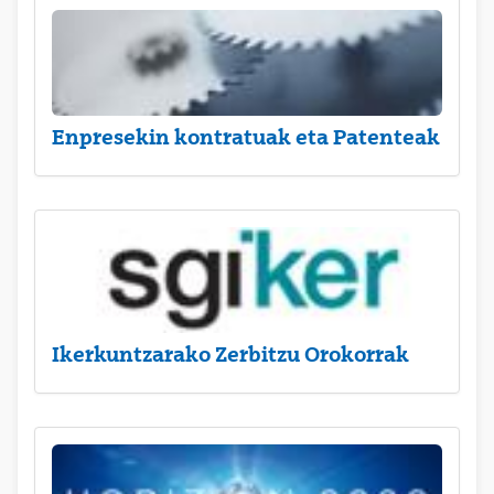
Enpresekin kontratuak eta Patenteak
Ikerkuntzarako Zerbitzu Orokorrak