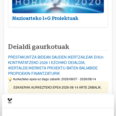
Nazioarteko I+G Proiektuak
Deialdi gaurkotuak
PRESTAKUNTZA BIDEAN DAUDEN IKERTZAILEAK EHUn
KONTRATATZEKO 2026 I EZOHIKO DEIALDIA,
IKERTALDE/IKERKETA PROIEKTU BATEN BALIABIDE
PROPIOEKIN FINANTZATURIK
Aurkezteko epea ez dago zabalik: 2026/08/07 - 2026/08/14
ESKAERAK AURKEZTEKO EPEA 2026-08-14 ARTE ZABALIK.
UPV/EHUn Azpiegitura Zientifikoa eta Funts Bibliografikoak
erosi eta berritzeko laguntzak 2026
Izapide irekia