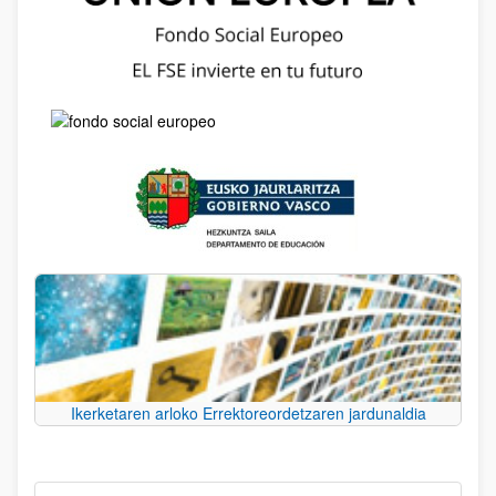
Ikerketaren arloko Errektoreordetzaren jardunaldia