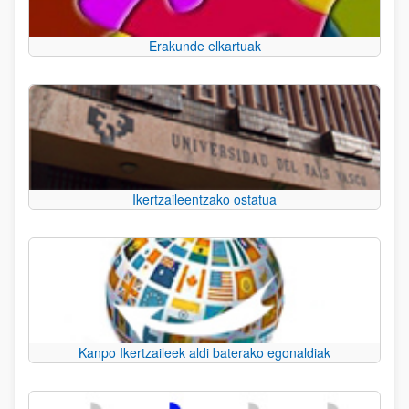
Erakunde elkartuak
Ikertzaileentzako ostatua
Kanpo Ikertzaileek aldi baterako egonaldiak