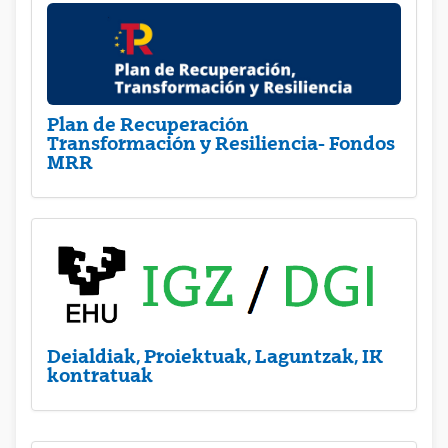
Plan de Recuperación
Transformación y Resiliencia- Fondos
MRR
Deialdiak, Proiektuak, Laguntzak, IK
kontratuak