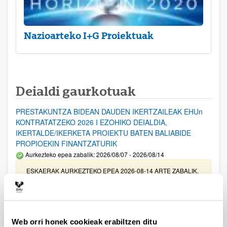
Nazioarteko I+G Proiektuak
Deialdi gaurkotuak
PRESTAKUNTZA BIDEAN DAUDEN IKERTZAILEAK EHUn
KONTRATATZEKO 2026 I EZOHIKO DEIALDIA,
IKERTALDE/IKERKETA PROIEKTU BATEN BALIABIDE
PROPIOEKIN FINANTZATURIK
Aurkezteko epea zabalik: 2026/08/07 - 2026/08/14
ESKAERAK AURKEZTEKO EPEA 2026-08-14 ARTE ZABALIK.
UPV/EHUn Azpiegitura Zientifikoa eta Funts Bibliografikoak
erosi eta berritzeko laguntzak 2026
Izapide irekia
Web orri honek cookieak erabiltzen ditu