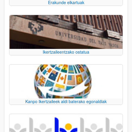
Erakunde elkartuak
Ikertzaileentzako ostatua
Kanpo Ikertzaileek aldi baterako egonaldiak