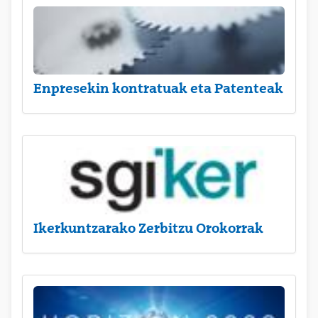
Enpresekin kontratuak eta Patenteak
Ikerkuntzarako Zerbitzu Orokorrak