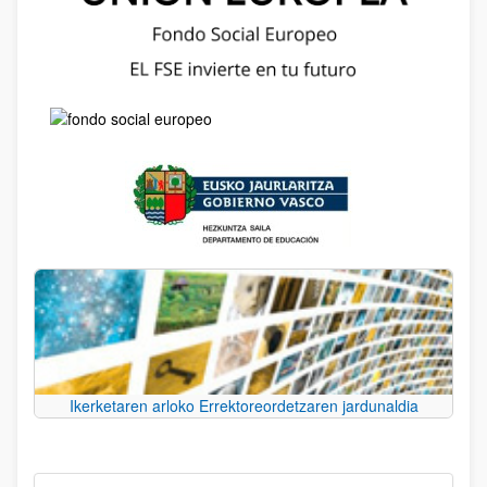
Ikerketaren arloko Errektoreordetzaren jardunaldia