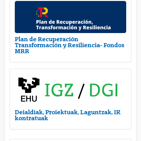
Plan de Recuperación
Transformación y Resiliencia- Fondos
MRR
Deialdiak, Proiektuak, Laguntzak, IK
kontratuak