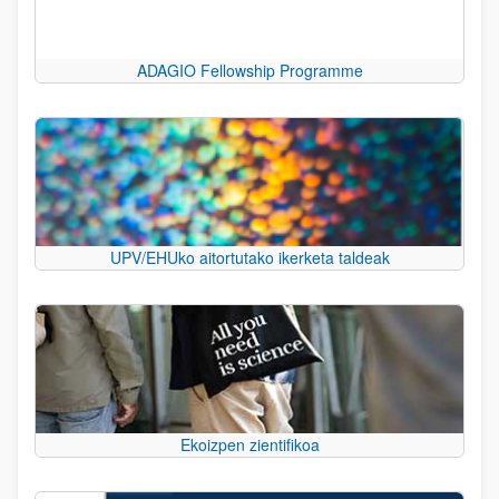
ADAGIO Fellowship Programme
UPV/EHUko aitortutako ikerketa taldeak
Ekoizpen zientifikoa