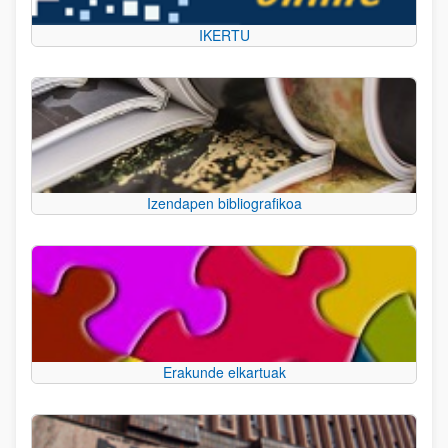
IKERTU
Izendapen bibliografikoa
Erakunde elkartuak