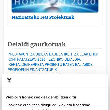
Nazioarteko I+G Proiektuak
Deialdi gaurkotuak
PRESTAKUNTZA BIDEAN DAUDEN IKERTZAILEAK EHUn
KONTRATATZEKO 2026 I EZOHIKO DEIALDIA,
IKERTALDE/IKERKETA PROIEKTU BATEN BALIABIDE
PROPIOEKIN FINANTZATURIK
Aurkezteko epea zabalik: 2026/08/07 - 2026/08/14
ESKAERAK AURKEZTEKO EPEA 2026-08-14 ARTE ZABALIK.
UPV/EHUn Azpiegitura Zientifikoa eta Funts Bibliografikoak
Web orri honek cookieak erabiltzen ditu
erosi eta berritzeko laguntzak 2026
Izapide irekia
Cookieak erabiltzen ditugu edukiak eta iragarkiak