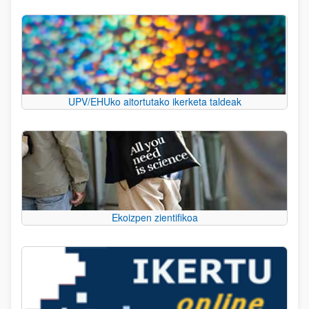
UPV/EHUko aitortutako ikerketa taldeak
Ekoizpen zientifikoa