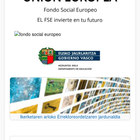
Ikerketaren arloko Errektoreordetzaren jardunaldia