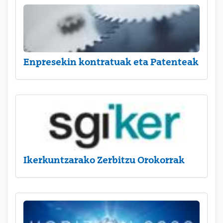
Enpresekin kontratuak eta Patenteak
Ikerkuntzarako Zerbitzu Orokorrak