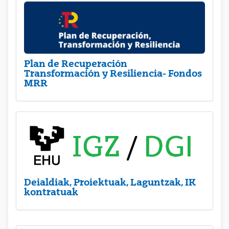
Plan de Recuperación
Transformación y Resiliencia- Fondos
MRR
Deialdiak, Proiektuak, Laguntzak, IK
kontratuak