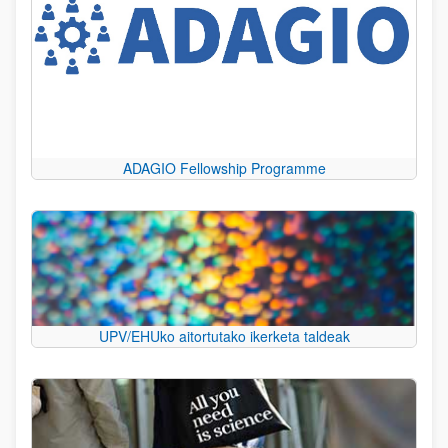
ADAGIO Fellowship Programme
UPV/EHUko aitortutako ikerketa taldeak