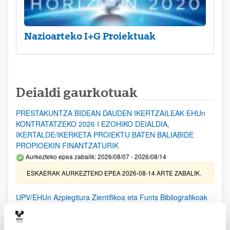
Nazioarteko I+G Proiektuak
Deialdi gaurkotuak
PRESTAKUNTZA BIDEAN DAUDEN IKERTZAILEAK EHUn
KONTRATATZEKO 2026 I EZOHIKO DEIALDIA,
IKERTALDE/IKERKETA PROIEKTU BATEN BALIABIDE
PROPIOEKIN FINANTZATURIK
Aurkezteko epea zabalik: 2026/08/07 - 2026/08/14
ESKAERAK AURKEZTEKO EPEA 2026-08-14 ARTE ZABALIK.
UPV/EHUn Azpiegitura Zientifikoa eta Funts Bibliografikoak
erosi eta berritzeko laguntzak 2026
Izapide irekia