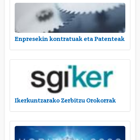
Enpresekin kontratuak eta Patenteak
Ikerkuntzarako Zerbitzu Orokorrak