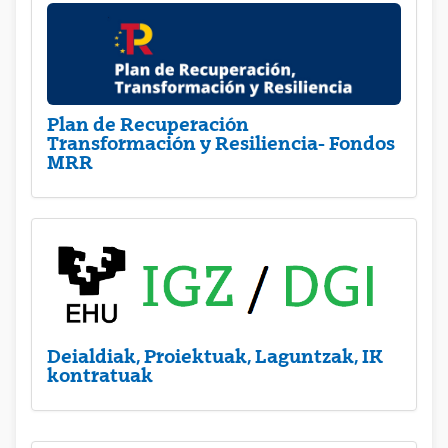
Plan de Recuperación
Transformación y Resiliencia- Fondos
MRR
Deialdiak, Proiektuak, Laguntzak, IK
kontratuak