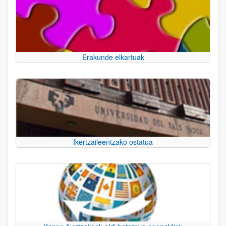
Erakunde elkartuak
Ikertzaileentzako ostatua