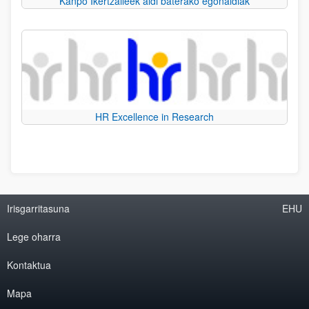
Kanpo Ikertzaileek aldi baterako egonaldiak
HR Excellence in Research
Irisgarritasuna
EHU
Lege oharra
Kontaktua
Mapa