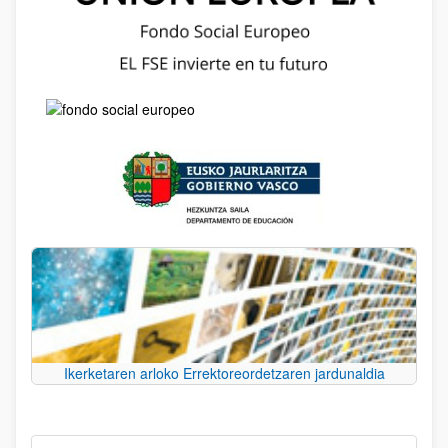
Ikerketaren arloko Errektoreordetzaren jardunaldia