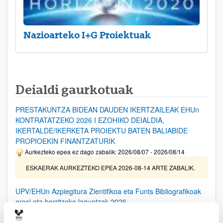
Nazioarteko I+G Proiektuak
Deialdi gaurkotuak
PRESTAKUNTZA BIDEAN DAUDEN IKERTZAILEAK EHUn
KONTRATATZEKO 2026 I EZOHIKO DEIALDIA,
IKERTALDE/IKERKETA PROIEKTU BATEN BALIABIDE
PROPIOEKIN FINANTZATURIK
Aurkezteko epea ez dago zabalik: 2026/08/07 - 2026/08/14
ESKAERAK AURKEZTEKO EPEA 2026-08-14 ARTE ZABALIK.
UPV/EHUn Azpiegitura Zientifikoa eta Funts Bibliografikoak
erosi eta berritzeko laguntzak 2026
Izapide irekia