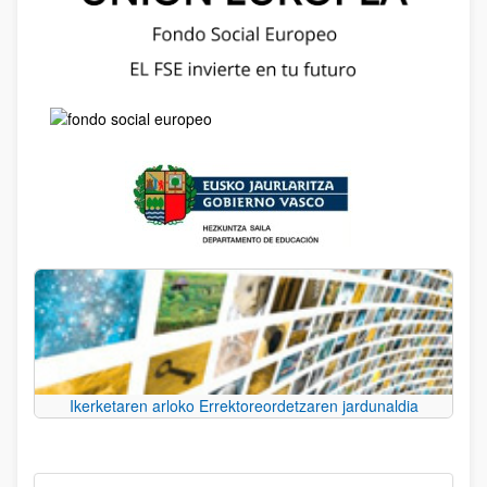
Ikerketaren arloko Errektoreordetzaren jardunaldia