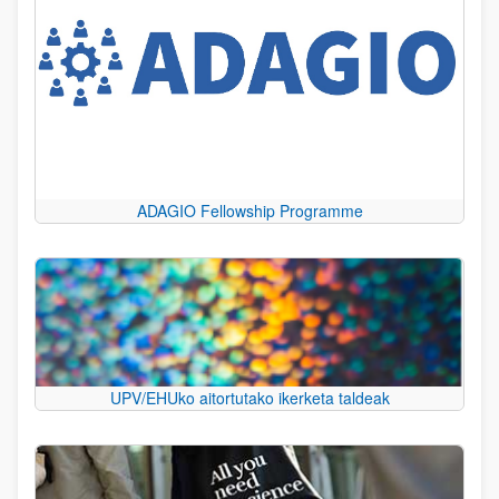
ADAGIO Fellowship Programme
UPV/EHUko aitortutako ikerketa taldeak