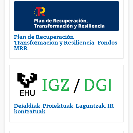
Plan de Recuperación
Transformación y Resiliencia- Fondos
MRR
Deialdiak, Proiektuak, Laguntzak, IK
kontratuak