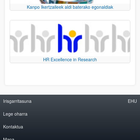
Kanpo Ikertzaileek aldi baterako egonaldiak
HR Excellence in Research
Irisgarritasuna
EHU
Lege oharra
Kontaktua
Mapa