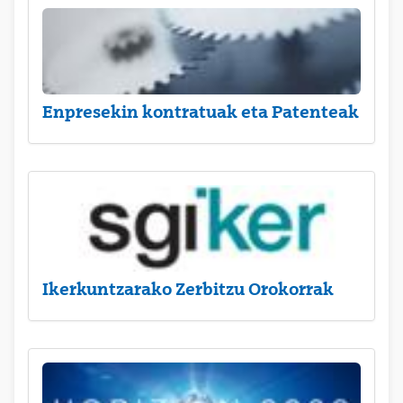
Enpresekin kontratuak eta Patenteak
Ikerkuntzarako Zerbitzu Orokorrak