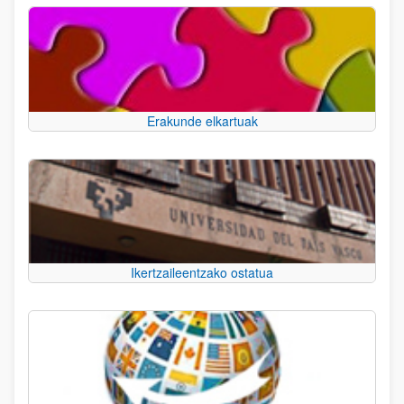
Erakunde elkartuak
Ikertzaileentzako ostatua