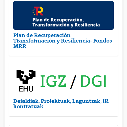
Plan de Recuperación
Transformación y Resiliencia- Fondos
MRR
Deialdiak, Proiektuak, Laguntzak, IK
kontratuak