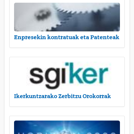
Enpresekin kontratuak eta Patenteak
Ikerkuntzarako Zerbitzu Orokorrak