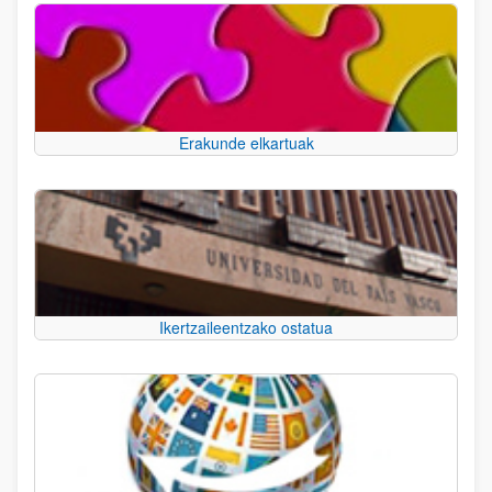
Erakunde elkartuak
Ikertzaileentzako ostatua