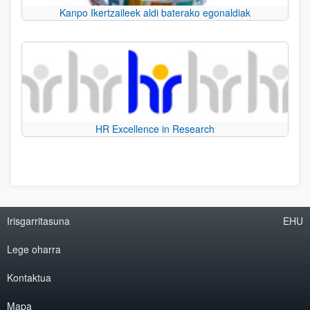
Kanpo Ikertzaileek aldi baterako egonaldiak
HR Excellence in Research
Irisgarritasuna
EHU
Lege oharra
Kontaktua
Mapa