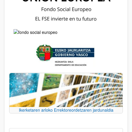
Ikerketaren arloko Errektoreordetzaren jardunaldia