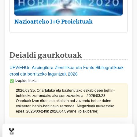
Nazioarteko I+G Proiektuak
Deialdi gaurkotuak
UPV/EHUn Azpiegitura Zientifikoa eta Funts Bibliografikoak
erosi eta berritzeko laguntzak 2026
Izapide irekia
2026/03/25. Onartutako eta baztertutako eskabideen behin-
behineko zerrendako akatsen zuzenketa - 2026/03/23-
Onartuak izan diren eta akatsen bat zuzendu behar duten
eskaeren behin-behineko zerrenda. Alegazioak aurkezteko
epea: 2026/03/24tik 2026/04/09rarte. (biak barne)
Zientzia, Teknologia eta Berrikuntza arloetako kultura
sustatzeko laguntzen deialdia (FECYT) 2026