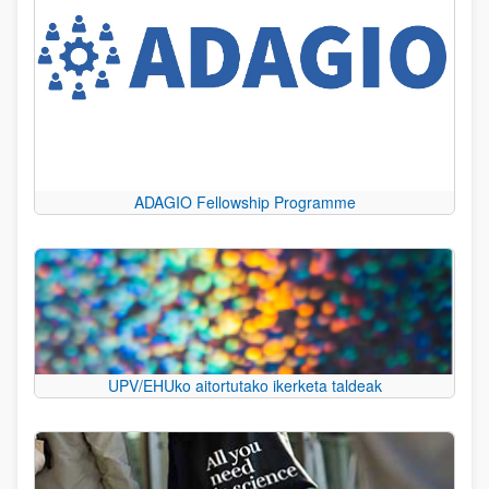
ADAGIO Fellowship Programme
UPV/EHUko aitortutako ikerketa taldeak