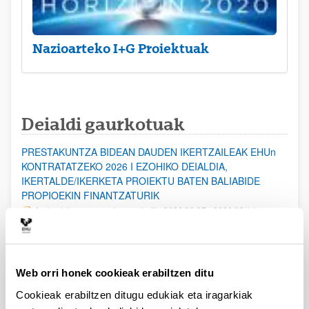
Nazioarteko I+G Proiektuak
Deialdi gaurkotuak
PRESTAKUNTZA BIDEAN DAUDEN IKERTZAILEAK EHUn
KONTRATATZEKO 2026 I EZOHIKO DEIALDIA,
IKERTALDE/IKERKETA PROIEKTU BATEN BALIABIDE
PROPIOEKIN FINANTZATURIK
Aurkezteko epea ez dago zabalik: 2026/08/07 - 2026/08/14
ESKAERAK AURKEZTEKO EPEA 2026-08-14 ARTE ZABALIK.
UPV/EHUn Azpiegitura Zientifikoa eta Funts Bibliografikoak
Web orri honek cookieak erabiltzen ditu
erosi eta berritzeko laguntzak 2026
Izapide irekia
Cookieak erabiltzen ditugu edukiak eta iragarkiak