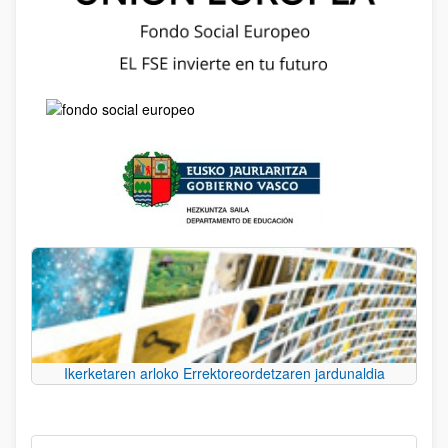
Ikerketaren arloko Errektoreordetzaren jardunaldia