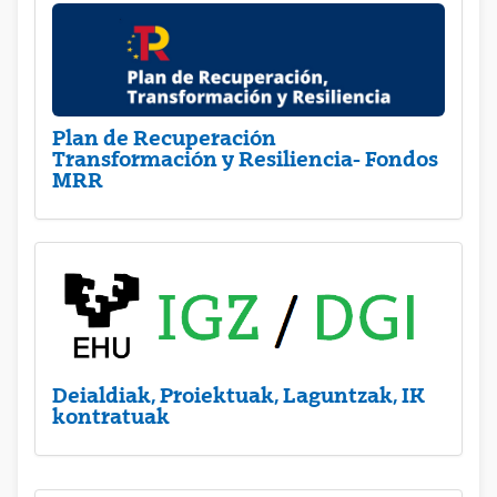
Plan de Recuperación
Transformación y Resiliencia- Fondos
MRR
Deialdiak, Proiektuak, Laguntzak, IK
kontratuak