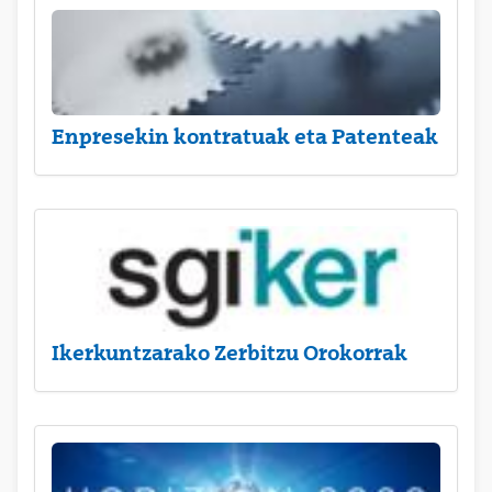
Enpresekin kontratuak eta Patenteak
Ikerkuntzarako Zerbitzu Orokorrak