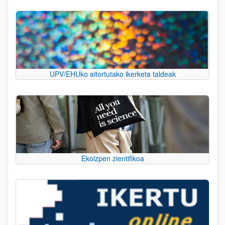
UPV/EHUko aitortutako ikerketa taldeak
Ekoizpen zientifikoa