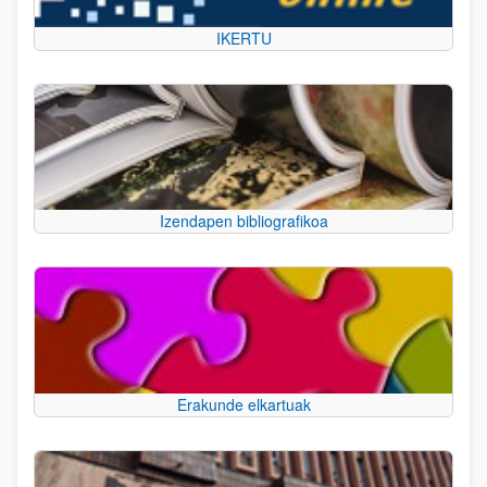
IKERTU
Izendapen bibliografikoa
Erakunde elkartuak