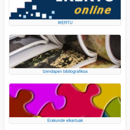
IKERTU
Izendapen bibliografikoa
Erakunde elkartuak