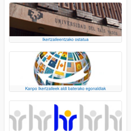
Ikertzaileentzako ostatua
Kanpo Ikertzaileek aldi baterako egonaldiak