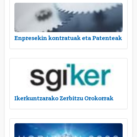
Enpresekin kontratuak eta Patenteak
Ikerkuntzarako Zerbitzu Orokorrak