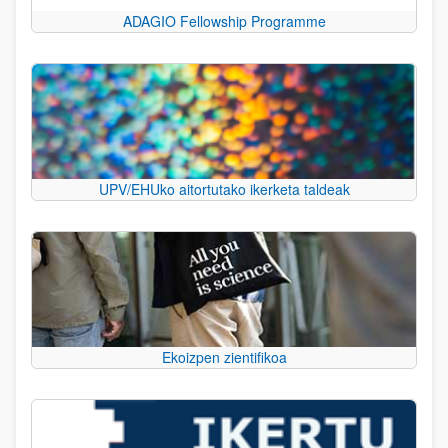
ADAGIO Fellowship Programme
UPV/EHUko aitortutako ikerketa taldeak
Ekoizpen zientifikoa