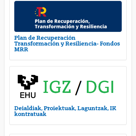
Plan de Recuperación
Transformación y Resiliencia- Fondos
MRR
Deialdiak, Proiektuak, Laguntzak, IK
kontratuak