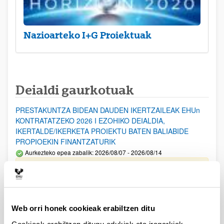
Nazioarteko I+G Proiektuak
Deialdi gaurkotuak
PRESTAKUNTZA BIDEAN DAUDEN IKERTZAILEAK EHUn
KONTRATATZEKO 2026 I EZOHIKO DEIALDIA,
IKERTALDE/IKERKETA PROIEKTU BATEN BALIABIDE
PROPIOEKIN FINANTZATURIK
Aurkezteko epea zabalik: 2026/08/07 - 2026/08/14
ESKAERAK AURKEZTEKO EPEA 2026-08-14 ARTE ZABALIK.
UPV/EHUn Azpiegitura Zientifikoa eta Funts Bibliografikoak
erosi eta berritzeko laguntzak 2026
Web orri honek cookieak erabiltzen ditu
Izapide irekia