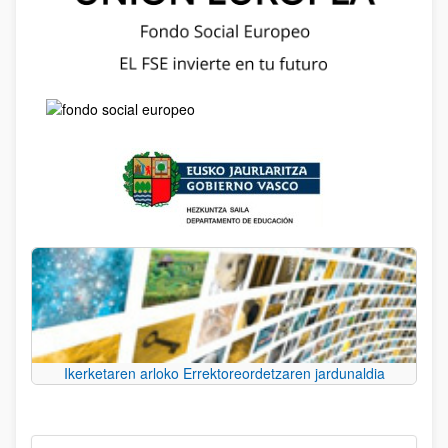
Ikerketaren arloko Errektoreordetzaren jardunaldia