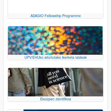
ADAGIO Fellowship Programme
UPV/EHUko aitortutako ikerketa taldeak
Ekoizpen zientifikoa