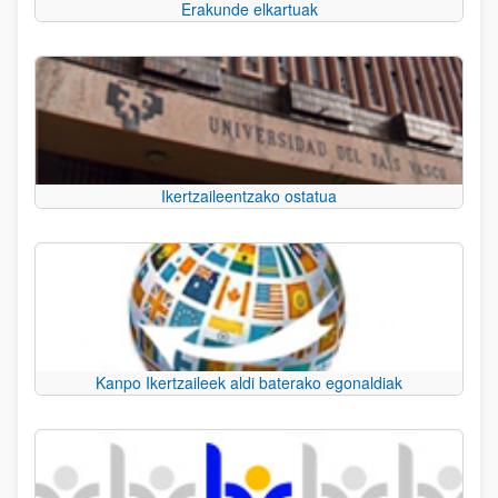
Erakunde elkartuak
Ikertzaileentzako ostatua
Kanpo Ikertzaileek aldi baterako egonaldiak