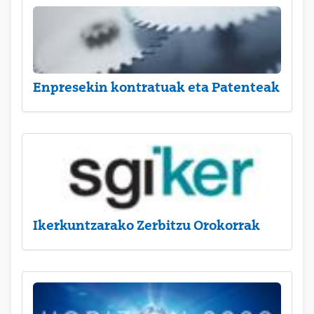
Enpresekin kontratuak eta Patenteak
Ikerkuntzarako Zerbitzu Orokorrak