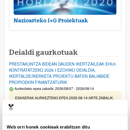
Nazioarteko I+G Proiektuak
Deialdi gaurkotuak
PRESTAKUNTZA BIDEAN DAUDEN IKERTZAILEAK EHUn
KONTRATATZEKO 2026 I EZOHIKO DEIALDIA,
IKERTALDE/IKERKETA PROIEKTU BATEN BALIABIDE
PROPIOEKIN FINANTZATURIK
Aurkezteko epea zabalik: 2026/08/07 - 2026/08/14
ESKAERAK AURKEZTEKO EPEA 2026-08-14 ARTE ZABALIK.
UPV/EHUn Azpiegitura Zientifikoa eta Funts Bibliografikoak
erosi eta berritzeko laguntzak 2026
Izapide irekia
Web orri honek cookieak erabiltzen ditu