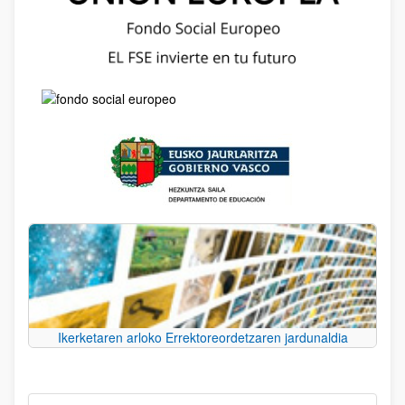
Ikerketaren arloko Errektoreordetzaren jardunaldia