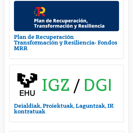
Plan de Recuperación
Transformación y Resiliencia- Fondos
MRR
Deialdiak, Proiektuak, Laguntzak, IK
kontratuak