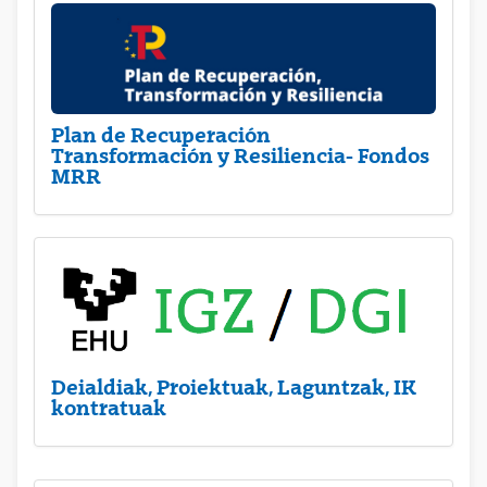
Plan de Recuperación
Transformación y Resiliencia- Fondos
MRR
Deialdiak, Proiektuak, Laguntzak, IK
kontratuak