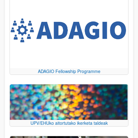
ADAGIO Fellowship Programme
UPV/EHUko aitortutako ikerketa taldeak