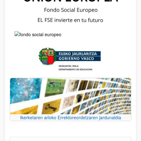
Ikerketaren arloko Errektoreordetzaren jardunaldia