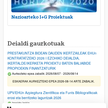
Nazioarteko I+G Proiektuak
Deialdi gaurkotuak
PRESTAKUNTZA BIDEAN DAUDEN IKERTZAILEAK EHUn
KONTRATATZEKO 2026 I EZOHIKO DEIALDIA,
IKERTALDE/IKERKETA PROIEKTU BATEN BALIABIDE
PROPIOEKIN FINANTZATURIK
Aurkezteko epea zabalik: 2026/08/07 - 2026/08/14
ESKAERAK AURKEZTEKO EPEA 2026-08-14 ARTE ZABALIK.
UPV/EHUn Azpiegitura Zientifikoa eta Funts Bibliografikoak
erosi eta berritzeko laguntzak 2026
Izapide irekia