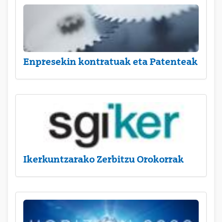
Enpresekin kontratuak eta Patenteak
Ikerkuntzarako Zerbitzu Orokorrak