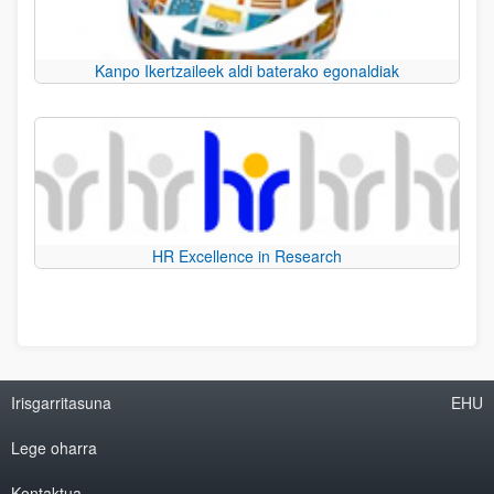
Kanpo Ikertzaileek aldi baterako egonaldiak
HR Excellence in Research
Irisgarritasuna
EHU
Lege oharra
Kontaktua