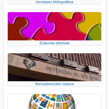
Izendapen bibliografikoa
Erakunde elkartuak
Ikertzaileentzako ostatua