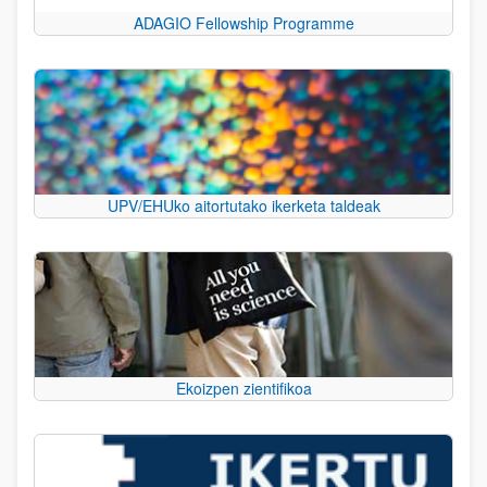
ADAGIO Fellowship Programme
UPV/EHUko aitortutako ikerketa taldeak
Ekoizpen zientifikoa