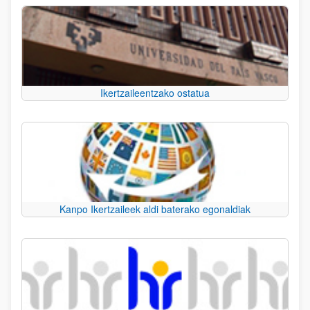
Ikertzaileentzako ostatua
Kanpo Ikertzaileek aldi baterako egonaldiak