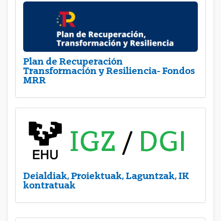
Plan de Recuperación
Transformación y Resiliencia- Fondos
MRR
Deialdiak, Proiektuak, Laguntzak, IK
kontratuak