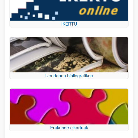
IKERTU
Izendapen bibliografikoa
Erakunde elkartuak