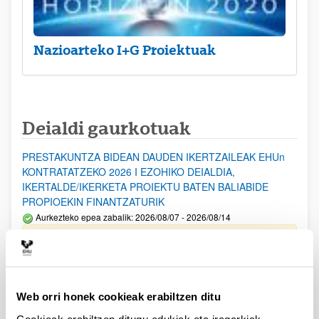
Nazioarteko I+G Proiektuak
Deialdi gaurkotuak
PRESTAKUNTZA BIDEAN DAUDEN IKERTZAILEAK EHUn
KONTRATATZEKO 2026 I EZOHIKO DEIALDIA,
IKERTALDE/IKERKETA PROIEKTU BATEN BALIABIDE
PROPIOEKIN FINANTZATURIK
Aurkezteko epea zabalik: 2026/08/07 - 2026/08/14
ESKAERAK AURKEZTEKO EPEA 2026-08-14 ARTE ZABALIK.
UPV/EHUn Azpiegitura Zientifikoa eta Funts Bibliografikoak
erosi eta berritzeko laguntzak 2026
Web orri honek cookieak erabiltzen ditu
Izapide irekia