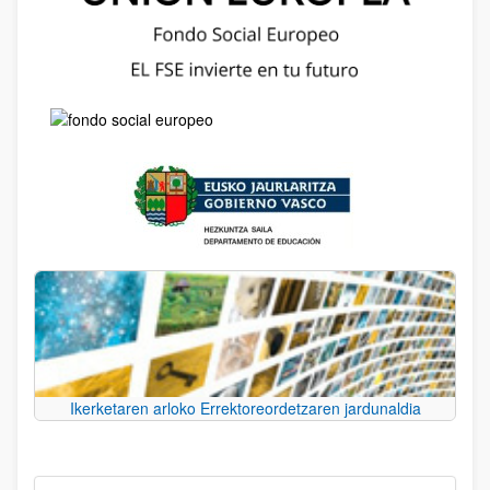
Ikerketaren arloko Errektoreordetzaren jardunaldia