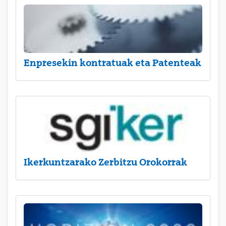
Enpresekin kontratuak eta Patenteak
Ikerkuntzarako Zerbitzu Orokorrak