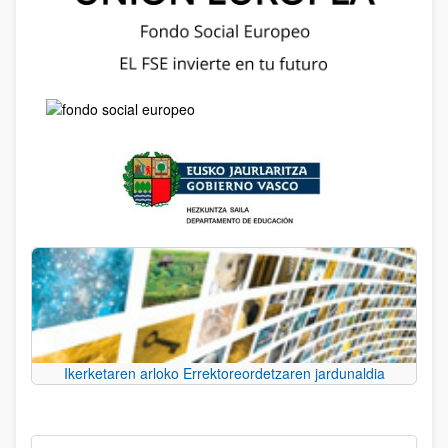
Ikerketaren arloko Errektoreordetzaren jardunaldia