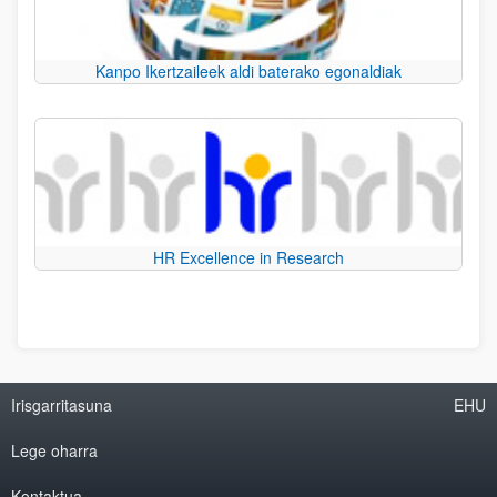
Kanpo Ikertzaileek aldi baterako egonaldiak
HR Excellence in Research
Irisgarritasuna
EHU
Lege oharra
Kontaktua