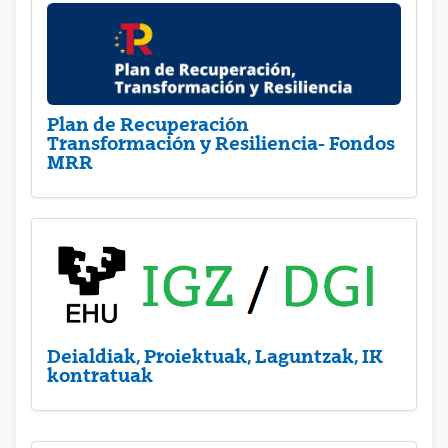
Plan de Recuperación
Transformación y Resiliencia- Fondos
MRR
Deialdiak, Proiektuak, Laguntzak, IK
kontratuak