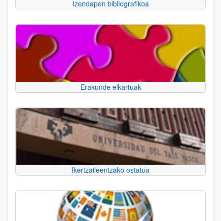
Izendapen bibliografikoa
Erakunde elkartuak
Ikertzaileentzako ostatua