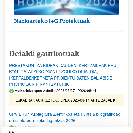
Nazioarteko I+G Proiektuak
Deialdi gaurkotuak
PRESTAKUNTZA BIDEAN DAUDEN IKERTZAILEAK EHUn
KONTRATATZEKO 2026 I EZOHIKO DEIALDIA,
IKERTALDE/IKERKETA PROIEKTU BATEN BALIABIDE
PROPIOEKIN FINANTZATURIK
Aurkezteko epea zabalik: 2026/08/07 - 2026/08/14
ESKAERAK AURKEZTEKO EPEA 2026-08-14 ARTE ZABALIK.
UPV/EHUn Azpiegitura Zientifikoa eta Funts Bibliografikoak
erosi eta berritzeko laguntzak 2026
Izapide irekia