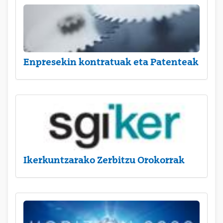
Enpresekin kontratuak eta Patenteak
Ikerkuntzarako Zerbitzu Orokorrak