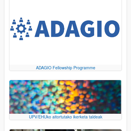
ADAGIO Fellowship Programme
UPV/EHUko aitortutako ikerketa taldeak