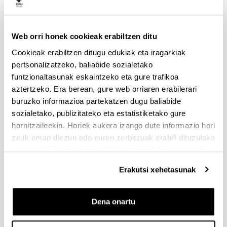
Aurkezteko epea zabalik: 2026/07/01 - 2026/09/16 13:00
Dokumentazioa bidaltzeko barne-epea: bakarkako
proposamenak 2026/09/14 –proposamen koordinatuak:
2026/09/11
Web orri honek cookieak erabiltzen ditu
Cookieak erabiltzen ditugu edukiak eta iragarkiak
FUNDACION LA CAIXA JUNIOR LEADER RETAINING
pertsonalizatzeko, baliabide sozialetako
PROGRAMME 2027
funtzionaltasunak eskaintzeko eta gure trafikoa
Izapide irekia
aztertzeko. Era berean, gure web orriaren erabilerari
IKERTZAILE DOKTOREAK UPV/EHUn KONTRATATZEKO
buruzko informazioa partekatzen dugu baliabide
DEIALDIA (2026)
sozialetako, publizitateko eta estatistiketako gure
Izapide irekia (Eskaerak aurkezteko epea: 2026/06/03 - 2026/06/25
hornitzaileekin. Horiek aukera izango dute informazio hori
23:59)
zeuk eman diezun edo euren zerbitzuak erabili dituzulako
2026/07/16: Ebaluaziorako onartutako eta baztertutako
eskuratu duten bestelako informazio batekin uztartzeko.
eskaeren behin behineko zerrenda. Alegazioak aurkezteko
epea: 2026/07/17tik 2026/07/30erarte (biak barne)
Erakutsi xehetasunak
PRESTAKUNTZA BIDEAN DAUDEN IKERTZAILEAK EHUn
KONTRATATZEKO 2026-I DEIALDIA, IKERTALDE/IKERKETA
Dena onartu
PROIEKTU BATEN BALIABIDE PROPIOEKIN
FINANTZATURIK