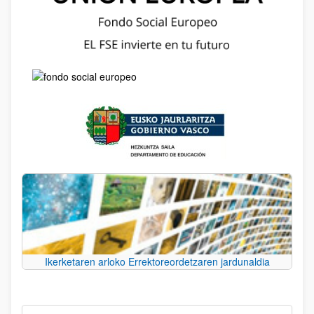
Ikerketaren arloko Errektoreordetzaren jardunaldia