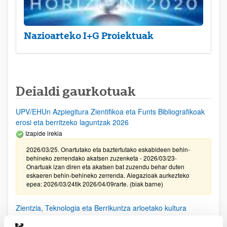
Nazioarteko I+G Proiektuak
Deialdi gaurkotuak
UPV/EHUn Azpiegitura Zientifikoa eta Funts Bibliografikoak
erosi eta berritzeko laguntzak 2026
Izapide irekia
2026/03/25. Onartutako eta baztertutako eskabideen behin-
behineko zerrendako akatsen zuzenketa - 2026/03/23-
Onartuak izan diren eta akatsen bat zuzendu behar duten
eskaeren behin-behineko zerrenda. Alegazioak aurkezteko
epea: 2026/03/24tik 2026/04/09rarte. (biak barne)
Zientzia, Teknologia eta Berrikuntza arloetako kultura
sustatzeko laguntzen deialdia (FECYT) 2026