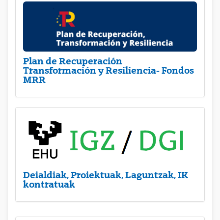
Plan de Recuperación
Transformación y Resiliencia- Fondos
MRR
Deialdiak, Proiektuak, Laguntzak, IK
kontratuak