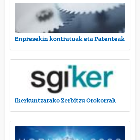
Enpresekin kontratuak eta Patenteak
Ikerkuntzarako Zerbitzu Orokorrak