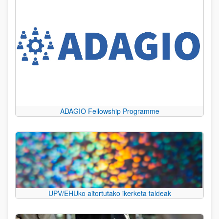
ADAGIO Fellowship Programme
UPV/EHUko aitortutako ikerketa taldeak