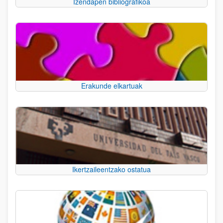
Izendapen bibliografikoa
Erakunde elkartuak
Ikertzaileentzako ostatua