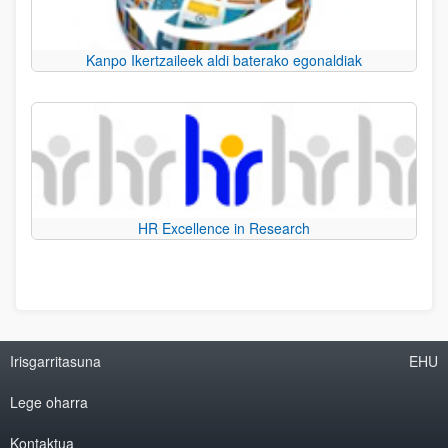
Kanpo Ikertzaileek aldi baterako egonaldiak
HR Excellence in Research
Irisgarritasuna
EHU
Lege oharra
Kontaktua