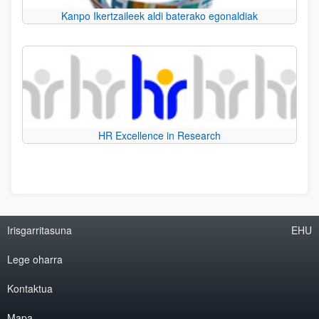
Kanpo Ikertzaileek aldi baterako egonaldiak
HR Excellence in Research
Irisgarritasuna
EHU
Lege oharra
Kontaktua
Mapa