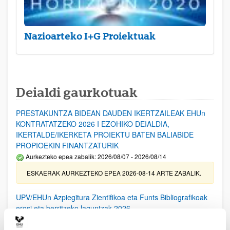
Nazioarteko I+G Proiektuak
Deialdi gaurkotuak
PRESTAKUNTZA BIDEAN DAUDEN IKERTZAILEAK EHUn
KONTRATATZEKO 2026 I EZOHIKO DEIALDIA,
IKERTALDE/IKERKETA PROIEKTU BATEN BALIABIDE
PROPIOEKIN FINANTZATURIK
Aurkezteko epea zabalik: 2026/08/07 - 2026/08/14
ESKAERAK AURKEZTEKO EPEA 2026-08-14 ARTE ZABALIK.
UPV/EHUn Azpiegitura Zientifikoa eta Funts Bibliografikoak
erosi eta berritzeko laguntzak 2026
Izapide irekia