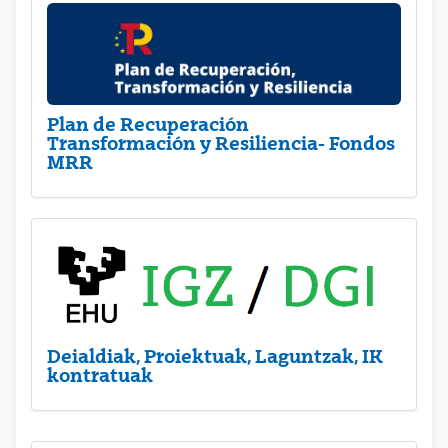
Plan de Recuperación
Transformación y Resiliencia- Fondos
MRR
Deialdiak, Proiektuak, Laguntzak, IK
kontratuak