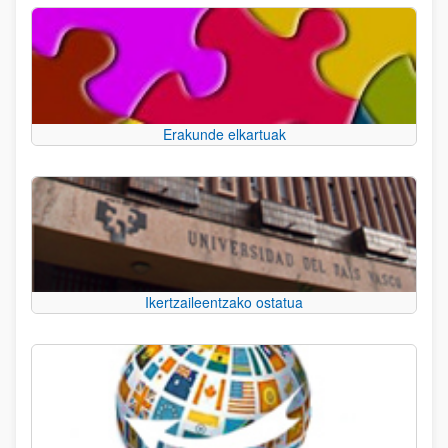
Erakunde elkartuak
Ikertzaileentzako ostatua