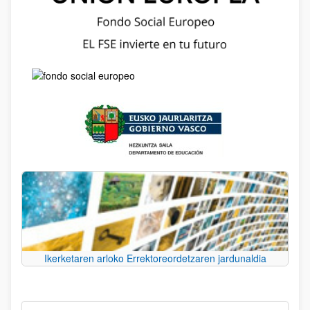
Ikerketaren arloko Errektoreordetzaren jardunaldia