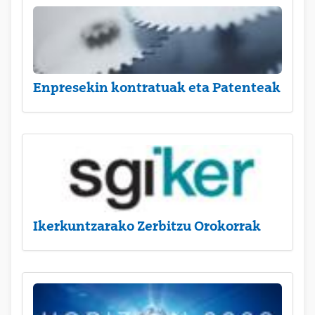
Enpresekin kontratuak eta Patenteak
Ikerkuntzarako Zerbitzu Orokorrak