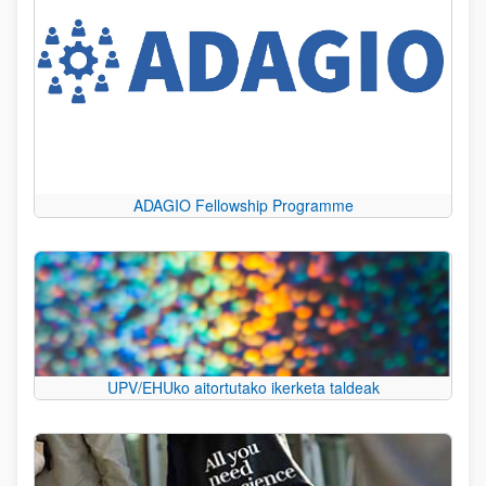
ADAGIO Fellowship Programme
UPV/EHUko aitortutako ikerketa taldeak