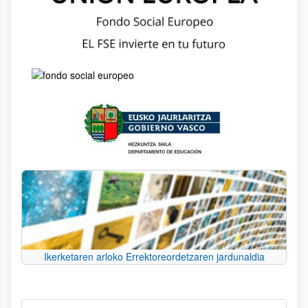
Ikerketaren arloko Errektoreordetzaren jardunaldia