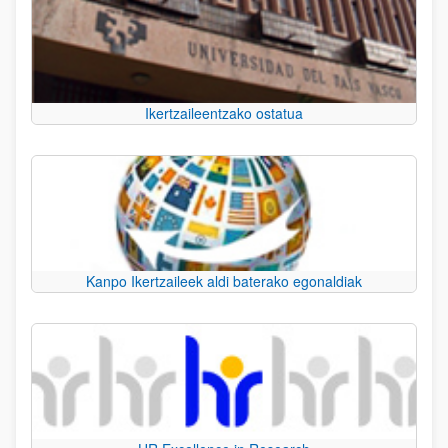
Ikertzaileentzako ostatua
Kanpo Ikertzaileek aldi baterako egonaldiak