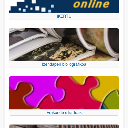
IKERTU
Izendapen bibliografikoa
Erakunde elkartuak