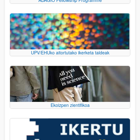
UPV/EHUko aitortutako ikerketa taldeak
Ekoizpen zientifikoa