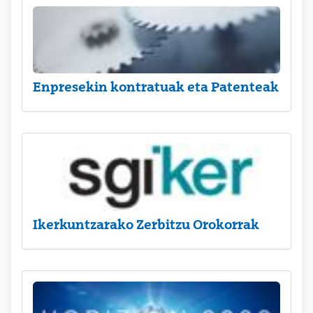
Enpresekin kontratuak eta Patenteak
Ikerkuntzarako Zerbitzu Orokorrak