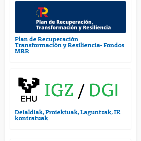
Plan de Recuperación
Transformación y Resiliencia- Fondos
MRR
Deialdiak, Proiektuak, Laguntzak, IK
kontratuak