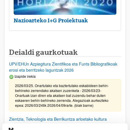
Nazioarteko I+G Proiektuak
Deialdi gaurkotuak
UPV/EHUn Azpiegitura Zientifikoa eta Funts Bibliografikoak
erosi eta berritzeko laguntzak 2026
Izapide irekia
2026/03/25. Onartutako eta baztertutako eskabideen behin-
behineko zerrendako akatsen zuzenketa - 2026/03/23-
Onartuak izan diren eta akatsen bat zuzendu behar duten
eskaeren behin-behineko zerrenda. Alegazioak aurkezteko
epea: 2026/03/24tik 2026/04/09rarte. (biak barne)
Zientzia, Teknologia eta Berrikuntza arloetako kultura
sustatzeko laguntzen deialdia (FECYT) 2026