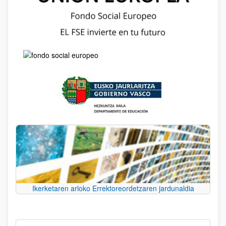
Ikerketaren arloko Errektoreordetzaren jardunaldia