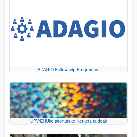
ADAGIO Fellowship Programme
UPV/EHUko aitortutako ikerketa taldeak