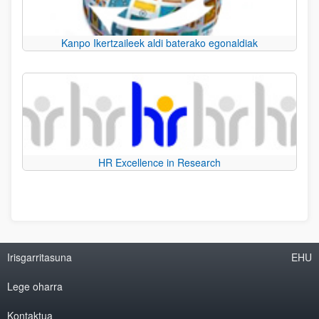
Kanpo Ikertzaileek aldi baterako egonaldiak
HR Excellence in Research
Irisgarritasuna
EHU
Lege oharra
Kontaktua