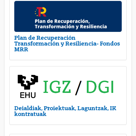
Plan de Recuperación
Transformación y Resiliencia- Fondos
MRR
Deialdiak, Proiektuak, Laguntzak, IK
kontratuak