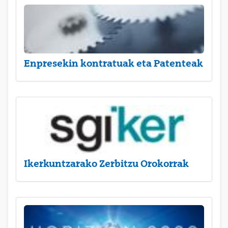
Enpresekin kontratuak eta Patenteak
Ikerkuntzarako Zerbitzu Orokorrak