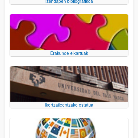
Izendapen bibliografikoa
Erakunde elkartuak
Ikertzaileentzako ostatua