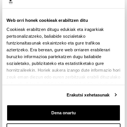
Aurkezteko epea zabalik: 2026/07/01 - 2026/09/16 13:00
Dokumentazioa bidaltzeko barne-epea: bakarkako
proposamenak 2026/09/14 –proposamen koordinatuak:
2026/09/11
Web orri honek cookieak erabiltzen ditu
Cookieak erabiltzen ditugu edukiak eta iragarkiak
FUNDACION LA CAIXA JUNIOR LEADER RETAINING
pertsonalizatzeko, baliabide sozialetako
PROGRAMME 2027
funtzionaltasunak eskaintzeko eta gure trafikoa
Izapide irekia
aztertzeko. Era berean, gure web orriaren erabilerari
IKERTZAILE DOKTOREAK UPV/EHUn KONTRATATZEKO
buruzko informazioa partekatzen dugu baliabide
DEIALDIA (2026)
sozialetako, publizitateko eta estatistiketako gure
Izapide irekia (Eskaerak aurkezteko epea: 2026/06/03 - 2026/06/25
hornitzaileekin. Horiek aukera izango dute informazio hori
23:59)
zeuk eman diezun edo euren zerbitzuak erabili dituzulako
2026/07/16: Ebaluaziorako onartutako eta baztertutako
eskuratu duten bestelako informazio batekin uztartzeko.
eskaeren behin behineko zerrenda. Alegazioak aurkezteko
epea: 2026/07/17tik 2026/07/30erarte (biak barne)
Erakutsi xehetasunak
PRESTAKUNTZA BIDEAN DAUDEN IKERTZAILEAK EHUn
KONTRATATZEKO 2026-I DEIALDIA, IKERTALDE/IKERKETA
Dena onartu
PROIEKTU BATEN BALIABIDE PROPIOEKIN
FINANTZATURIK