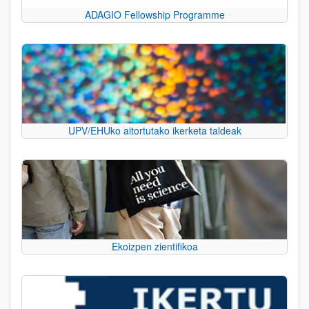
ADAGIO Fellowship Programme
UPV/EHUko aitortutako ikerketa taldeak
Ekoizpen zientifikoa