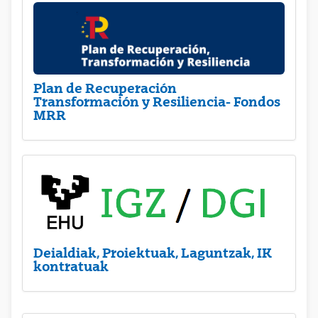
Plan de Recuperación
Transformación y Resiliencia- Fondos
MRR
Deialdiak, Proiektuak, Laguntzak, IK
kontratuak