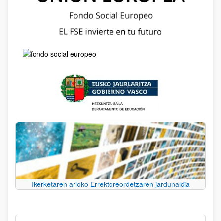
Ikerketaren arloko Errektoreordetzaren jardunaldia