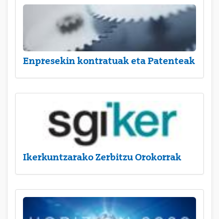
Enpresekin kontratuak eta Patenteak
Ikerkuntzarako Zerbitzu Orokorrak