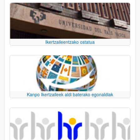
Ikertzaileentzako ostatua
Kanpo Ikertzaileek aldi baterako egonaldiak