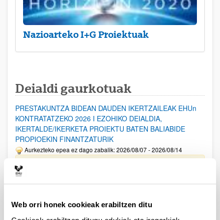
Nazioarteko I+G Proiektuak
Deialdi gaurkotuak
PRESTAKUNTZA BIDEAN DAUDEN IKERTZAILEAK EHUn
KONTRATATZEKO 2026 I EZOHIKO DEIALDIA,
IKERTALDE/IKERKETA PROIEKTU BATEN BALIABIDE
PROPIOEKIN FINANTZATURIK
Aurkezteko epea ez dago zabalik: 2026/08/07 - 2026/08/14
ESKAERAK AURKEZTEKO EPEA 2026-08-14 ARTE ZABALIK.
UPV/EHUn Azpiegitura Zientifikoa eta Funts Bibliografikoak
erosi eta berritzeko laguntzak 2026
Web orri honek cookieak erabiltzen ditu
Izapide irekia