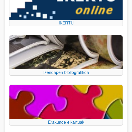
IKERTU
Izendapen bibliografikoa
Erakunde elkartuak