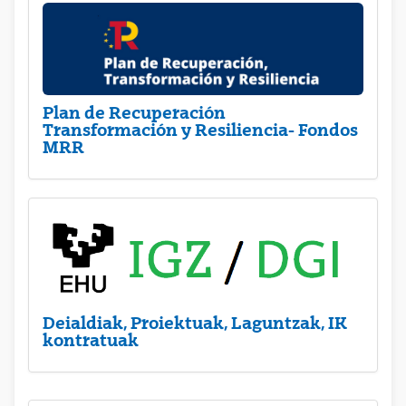
Plan de Recuperación
Transformación y Resiliencia- Fondos
MRR
Deialdiak, Proiektuak, Laguntzak, IK
kontratuak