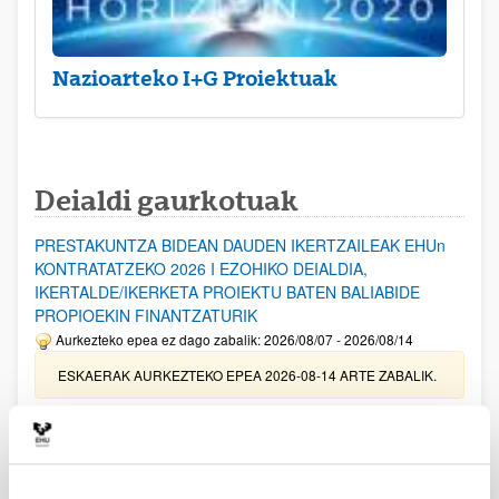
Nazioarteko I+G Proiektuak
Deialdi gaurkotuak
PRESTAKUNTZA BIDEAN DAUDEN IKERTZAILEAK EHUn
KONTRATATZEKO 2026 I EZOHIKO DEIALDIA,
IKERTALDE/IKERKETA PROIEKTU BATEN BALIABIDE
PROPIOEKIN FINANTZATURIK
Aurkezteko epea ez dago zabalik: 2026/08/07 - 2026/08/14
ESKAERAK AURKEZTEKO EPEA 2026-08-14 ARTE ZABALIK.
UPV/EHUn Azpiegitura Zientifikoa eta Funts Bibliografikoak
erosi eta berritzeko laguntzak 2026
Izapide irekia