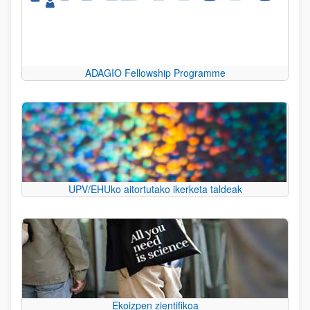
ADAGIO Fellowship Programme
UPV/EHUko aitortutako ikerketa taldeak
Ekoizpen zientifikoa