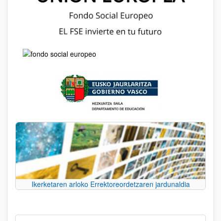
Ikerketaren arloko Errektoreordetzaren jardunaldia