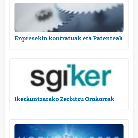
Enpresekin kontratuak eta Patenteak
Ikerkuntzarako Zerbitzu Orokorrak