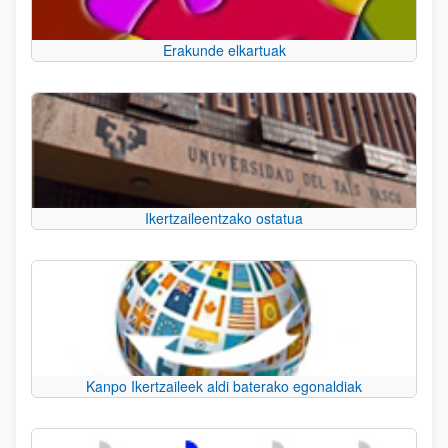
Erakunde elkartuak
Ikertzaileentzako ostatua
Kanpo Ikertzaileek aldi baterako egonaldiak