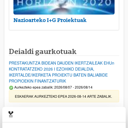
Nazioarteko I+G Proiektuak
Deialdi gaurkotuak
PRESTAKUNTZA BIDEAN DAUDEN IKERTZAILEAK EHUn
KONTRATATZEKO 2026 I EZOHIKO DEIALDIA,
IKERTALDE/IKERKETA PROIEKTU BATEN BALIABIDE
PROPIOEKIN FINANTZATURIK
Aurkezteko epea zabalik: 2026/08/07 - 2026/08/14
ESKAERAK AURKEZTEKO EPEA 2026-08-14 ARTE ZABALIK.
UPV/EHUn Azpiegitura Zientifikoa eta Funts Bibliografikoak
erosi eta berritzeko laguntzak 2026
Izapide irekia