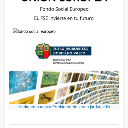
Ikerketaren arloko Errektoreordetzaren jardunaldia