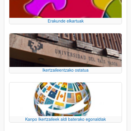
Erakunde elkartuak
Ikertzaileentzako ostatua
Kanpo Ikertzaileek aldi baterako egonaldiak