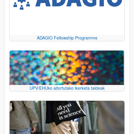
ADAGIO Fellowship Programme
UPV/EHUko aitortutako ikerketa taldeak