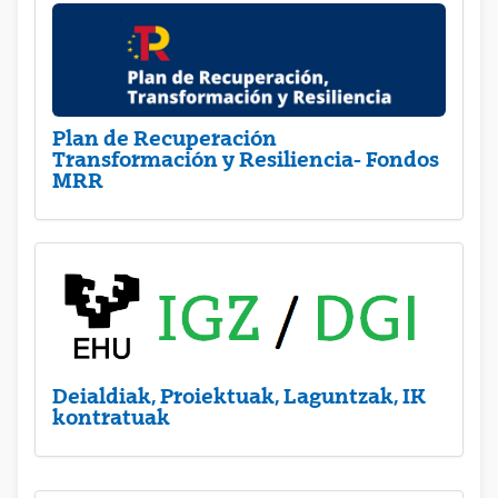
Plan de Recuperación
Transformación y Resiliencia- Fondos
MRR
Deialdiak, Proiektuak, Laguntzak, IK
kontratuak