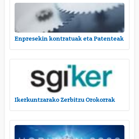
Enpresekin kontratuak eta Patenteak
Ikerkuntzarako Zerbitzu Orokorrak