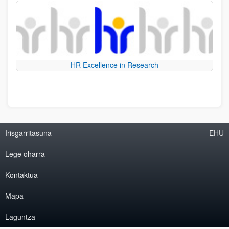
HR Excellence in Research
Irisgarritasuna
EHU
Lege oharra
Kontaktua
Mapa
Laguntza