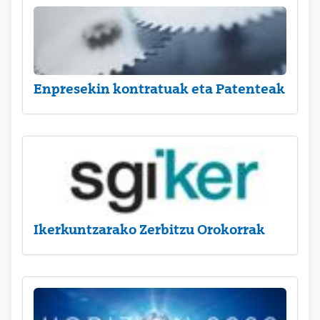
Enpresekin kontratuak eta Patenteak
Ikerkuntzarako Zerbitzu Orokorrak