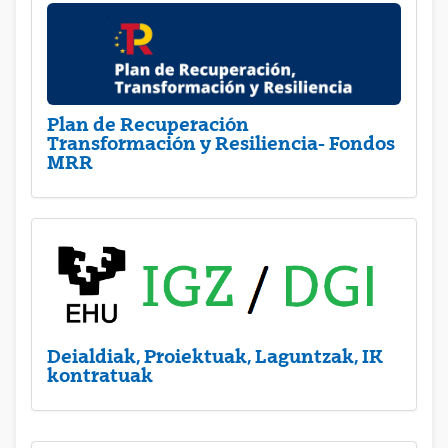
Plan de Recuperación
Transformación y Resiliencia- Fondos
MRR
Deialdiak, Proiektuak, Laguntzak, IK
kontratuak