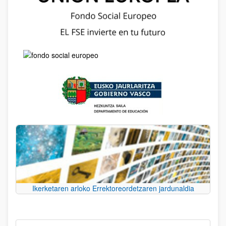
Ikerketaren arloko Errektoreordetzaren jardunaldia