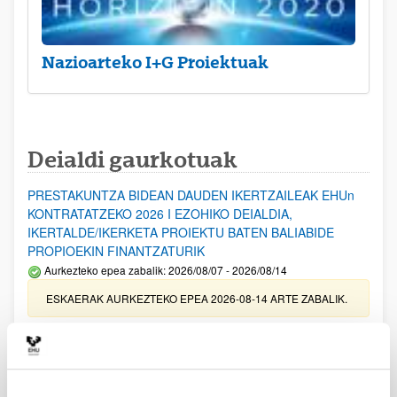
Nazioarteko I+G Proiektuak
Deialdi gaurkotuak
PRESTAKUNTZA BIDEAN DAUDEN IKERTZAILEAK EHUn
KONTRATATZEKO 2026 I EZOHIKO DEIALDIA,
IKERTALDE/IKERKETA PROIEKTU BATEN BALIABIDE
PROPIOEKIN FINANTZATURIK
Aurkezteko epea zabalik: 2026/08/07 - 2026/08/14
ESKAERAK AURKEZTEKO EPEA 2026-08-14 ARTE ZABALIK.
UPV/EHUn Azpiegitura Zientifikoa eta Funts Bibliografikoak
erosi eta berritzeko laguntzak 2026
Izapide irekia