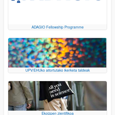
ADAGIO Fellowship Programme
UPV/EHUko aitortutako ikerketa taldeak
Ekoizpen zientifikoa