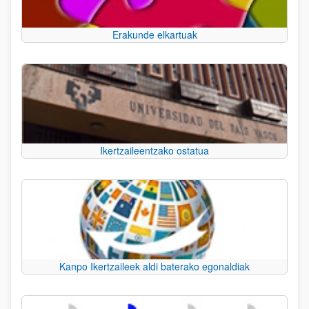
Erakunde elkartuak
Ikertzaileentzako ostatua
Kanpo Ikertzaileek aldi baterako egonaldiak