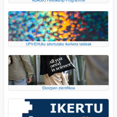
UPV/EHUko aitortutako ikerketa taldeak
Ekoizpen zientifikoa