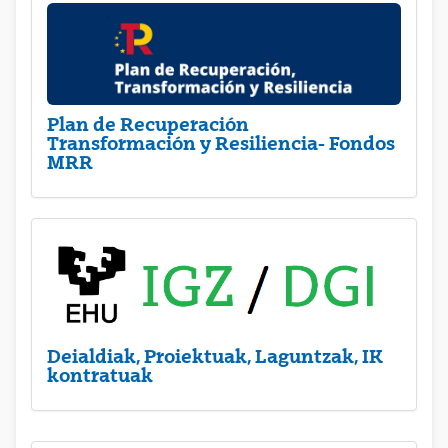
Plan de Recuperación
Transformación y Resiliencia- Fondos
MRR
Deialdiak, Proiektuak, Laguntzak, IK
kontratuak