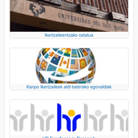
Ikertzaileentzako ostatua
Kanpo Ikertzaileek aldi baterako egonaldiak