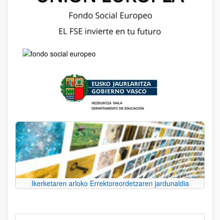
Ikerketaren arloko Errektoreordetzaren jardunaldia