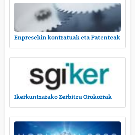
Enpresekin kontratuak eta Patenteak
Ikerkuntzarako Zerbitzu Orokorrak