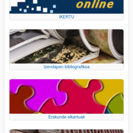
IKERTU
Izendapen bibliografikoa
Erakunde elkartuak