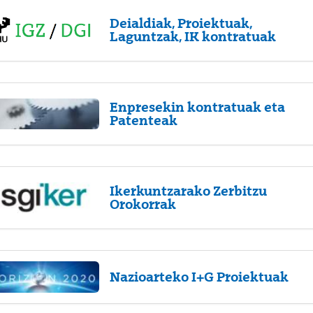
Deialdiak, Proiektuak,
Laguntzak, IK kontratuak
Enpresekin kontratuak eta
Patenteak
Ikerkuntzarako Zerbitzu
Orokorrak
Nazioarteko I+G Proiektuak