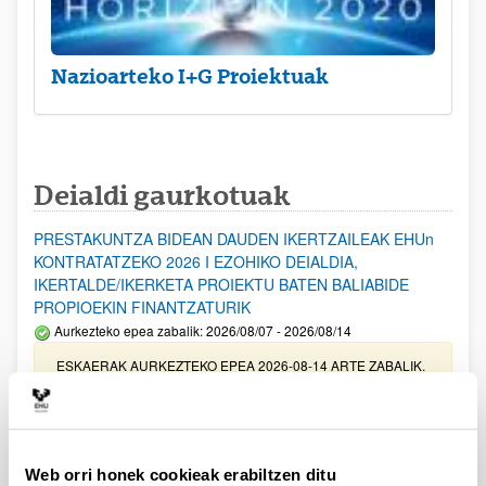
Nazioarteko I+G Proiektuak
Deialdi gaurkotuak
PRESTAKUNTZA BIDEAN DAUDEN IKERTZAILEAK EHUn
KONTRATATZEKO 2026 I EZOHIKO DEIALDIA,
IKERTALDE/IKERKETA PROIEKTU BATEN BALIABIDE
PROPIOEKIN FINANTZATURIK
Aurkezteko epea zabalik: 2026/08/07 - 2026/08/14
ESKAERAK AURKEZTEKO EPEA 2026-08-14 ARTE ZABALIK.
UPV/EHUn Azpiegitura Zientifikoa eta Funts Bibliografikoak
erosi eta berritzeko laguntzak 2026
Izapide irekia
Web orri honek cookieak erabiltzen ditu