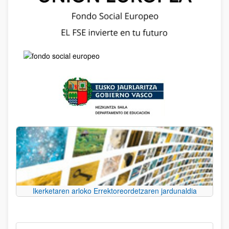
Ikerketaren arloko Errektoreordetzaren jardunaldia