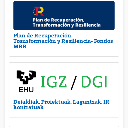
Plan de Recuperación
Transformación y Resiliencia- Fondos
MRR
Deialdiak, Proiektuak, Laguntzak, IK
kontratuak