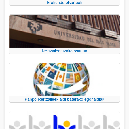
Erakunde elkartuak
Ikertzaileentzako ostatua
Kanpo Ikertzaileek aldi baterako egonaldiak