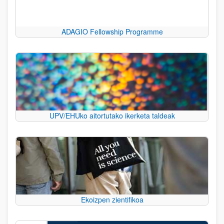
ADAGIO Fellowship Programme
UPV/EHUko aitortutako ikerketa taldeak
Ekoizpen zientifikoa