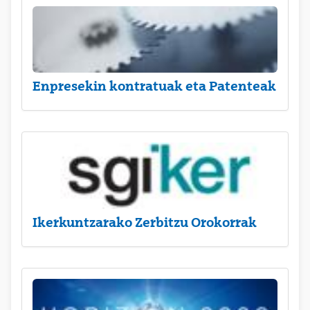
Enpresekin kontratuak eta Patenteak
Ikerkuntzarako Zerbitzu Orokorrak