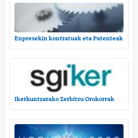
Enpresekin kontratuak eta Patenteak
Ikerkuntzarako Zerbitzu Orokorrak