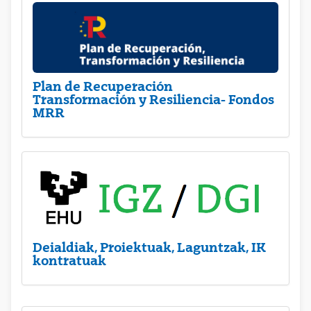
Plan de Recuperación
Transformación y Resiliencia- Fondos
MRR
Deialdiak, Proiektuak, Laguntzak, IK
kontratuak