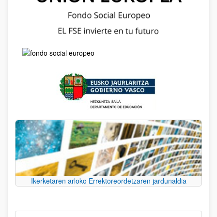
Ikerketaren arloko Errektoreordetzaren jardunaldia