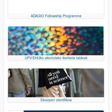
ADAGIO Fellowship Programme
UPV/EHUko aitortutako ikerketa taldeak
Ekoizpen zientifikoa