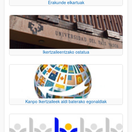
Erakunde elkartuak
Ikertzaileentzako ostatua
Kanpo Ikertzaileek aldi baterako egonaldiak