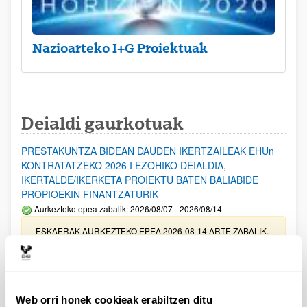
Nazioarteko I+G Proiektuak
Deialdi gaurkotuak
PRESTAKUNTZA BIDEAN DAUDEN IKERTZAILEAK EHUn
KONTRATATZEKO 2026 I EZOHIKO DEIALDIA,
IKERTALDE/IKERKETA PROIEKTU BATEN BALIABIDE
PROPIOEKIN FINANTZATURIK
Aurkezteko epea zabalik: 2026/08/07 - 2026/08/14
ESKAERAK AURKEZTEKO EPEA 2026-08-14 ARTE ZABALIK.
UPV/EHUn Azpiegitura Zientifikoa eta Funts Bibliografikoak
erosi eta berritzeko laguntzak 2026
Izapide irekia
Web orri honek cookieak erabiltzen ditu