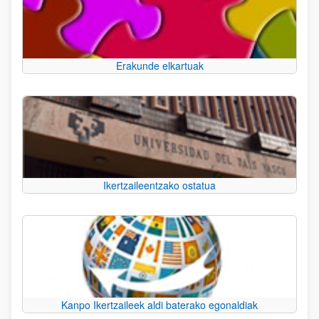
Erakunde elkartuak
Ikertzaileentzako ostatua
Kanpo Ikertzaileek aldi baterako egonaldiak