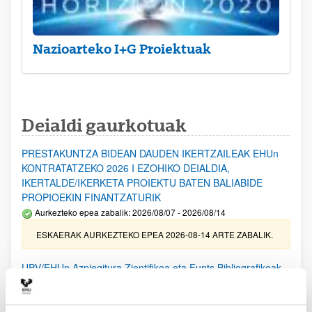
Nazioarteko I+G Proiektuak
Deialdi gaurkotuak
PRESTAKUNTZA BIDEAN DAUDEN IKERTZAILEAK EHUn
KONTRATATZEKO 2026 I EZOHIKO DEIALDIA,
IKERTALDE/IKERKETA PROIEKTU BATEN BALIABIDE
PROPIOEKIN FINANTZATURIK
Aurkezteko epea zabalik: 2026/08/07 - 2026/08/14
ESKAERAK AURKEZTEKO EPEA 2026-08-14 ARTE ZABALIK.
UPV/EHUn Azpiegitura Zientifikoa eta Funts Bibliografikoak
erosi eta berritzeko laguntzak 2026
Izapide irekia