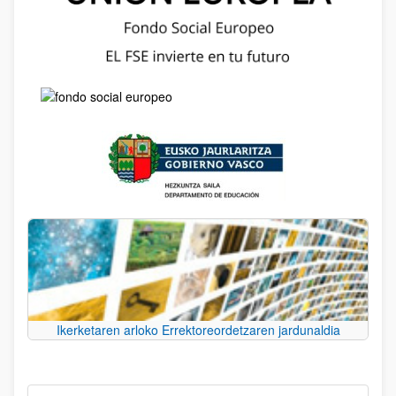
Ikerketaren arloko Errektoreordetzaren jardunaldia