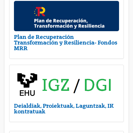
Plan de Recuperación
Transformación y Resiliencia- Fondos
MRR
Deialdiak, Proiektuak, Laguntzak, IK
kontratuak