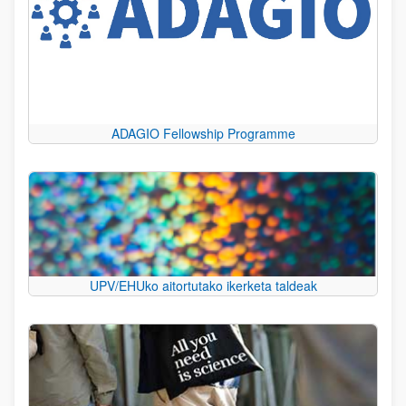
ADAGIO Fellowship Programme
UPV/EHUko aitortutako ikerketa taldeak