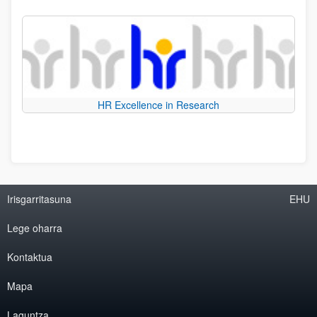
HR Excellence in Research
Irisgarritasuna
EHU
Lege oharra
Kontaktua
Mapa
Laguntza