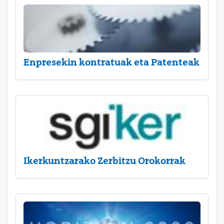
Enpresekin kontratuak eta Patenteak
Ikerkuntzarako Zerbitzu Orokorrak