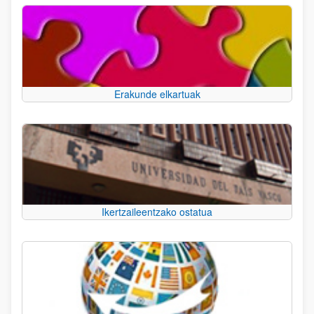
Erakunde elkartuak
Ikertzaileentzako ostatua