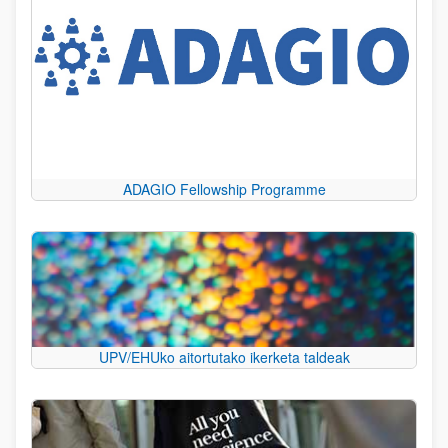
ADAGIO Fellowship Programme
UPV/EHUko aitortutako ikerketa taldeak