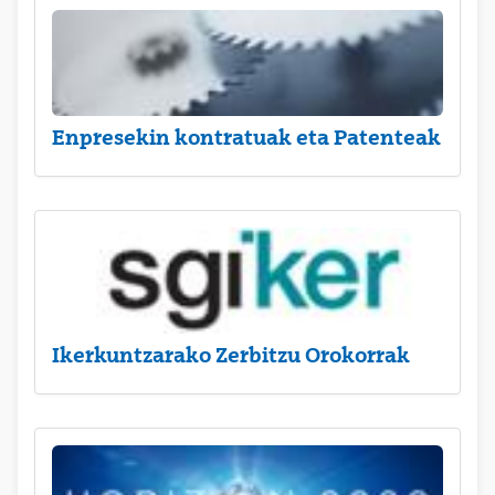
Enpresekin kontratuak eta Patenteak
Ikerkuntzarako Zerbitzu Orokorrak