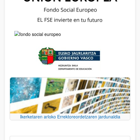
Ikerketaren arloko Errektoreordetzaren jardunaldia