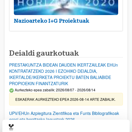
Nazioarteko I+G Proiektuak
Deialdi gaurkotuak
PRESTAKUNTZA BIDEAN DAUDEN IKERTZAILEAK EHUn
KONTRATATZEKO 2026 I EZOHIKO DEIALDIA,
IKERTALDE/IKERKETA PROIEKTU BATEN BALIABIDE
PROPIOEKIN FINANTZATURIK
Aurkezteko epea zabalik: 2026/08/07 - 2026/08/14
ESKAERAK AURKEZTEKO EPEA 2026-08-14 ARTE ZABALIK.
UPV/EHUn Azpiegitura Zientifikoa eta Funts Bibliografikoak
erosi eta berritzeko laguntzak 2026
Izapide irekia