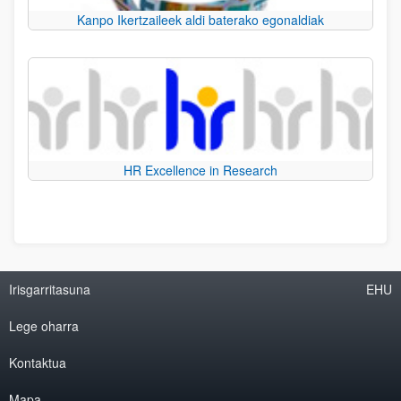
Kanpo Ikertzaileek aldi baterako egonaldiak
HR Excellence in Research
Irisgarritasuna
EHU
Lege oharra
Kontaktua
Mapa