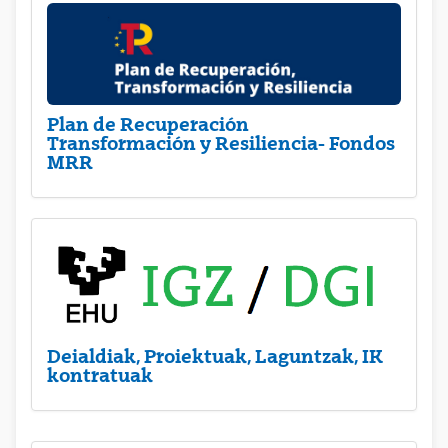
Plan de Recuperación
Transformación y Resiliencia- Fondos
MRR
Deialdiak, Proiektuak, Laguntzak, IK
kontratuak