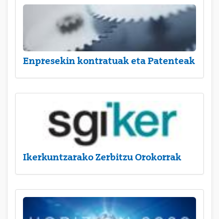
Enpresekin kontratuak eta Patenteak
Ikerkuntzarako Zerbitzu Orokorrak