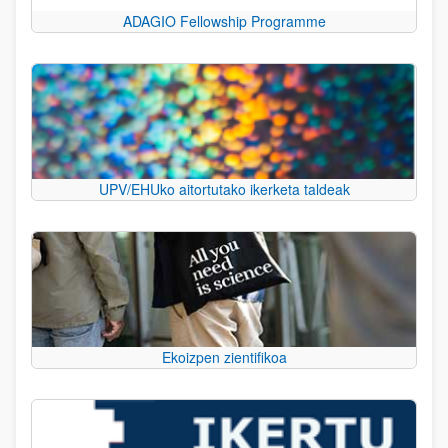
ADAGIO Fellowship Programme
UPV/EHUko aitortutako ikerketa taldeak
Ekoizpen zientifikoa