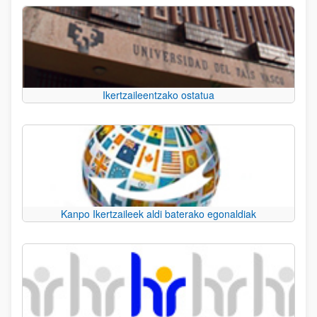
Ikertzaileentzako ostatua
Kanpo Ikertzaileek aldi baterako egonaldiak