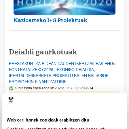
Nazioarteko I+G Proiektuak
Deialdi gaurkotuak
PRESTAKUNTZA BIDEAN DAUDEN IKERTZAILEAK EHUn
KONTRATATZEKO 2026 I EZOHIKO DEIALDIA,
IKERTALDE/IKERKETA PROIEKTU BATEN BALIABIDE
PROPIOEKIN FINANTZATURIK
Aurkezteko epea zabalik: 2026/08/07 - 2026/08/14
ESKAERAK AURKEZTEKO EPEA 2026-08-14 ARTE ZABALIK.
UPV/EHUn Azpiegitura Zientifikoa eta Funts Bibliografikoak
erosi eta berritzeko laguntzak 2026
Web orri honek cookieak erabiltzen ditu
Izapide irekia