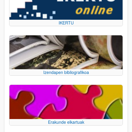
IKERTU
Izendapen bibliografikoa
Erakunde elkartuak