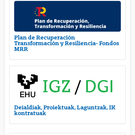
Plan de Recuperación
Transformación y Resiliencia- Fondos
MRR
Deialdiak, Proiektuak, Laguntzak, IK
kontratuak