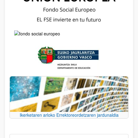
Ikerketaren arloko Errektoreordetzaren jardunaldia