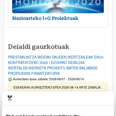
Nazioarteko I+G Proiektuak
Deialdi gaurkotuak
PRESTAKUNTZA BIDEAN DAUDEN IKERTZAILEAK EHUn
KONTRATATZEKO 2026 I EZOHIKO DEIALDIA,
IKERTALDE/IKERKETA PROIEKTU BATEN BALIABIDE
PROPIOEKIN FINANTZATURIK
Aurkezteko epea zabalik: 2026/08/07 - 2026/08/14
ESKAERAK AURKEZTEKO EPEA 2026-08-14 ARTE ZABALIK.
UPV/EHUn Azpiegitura Zientifikoa eta Funts Bibliografikoak
erosi eta berritzeko laguntzak 2026
Izapide irekia