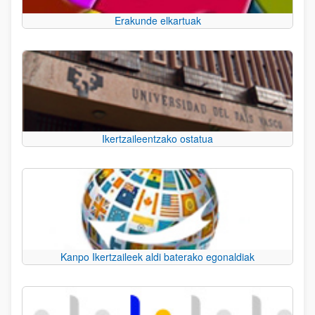
Erakunde elkartuak
Ikertzaileentzako ostatua
Kanpo Ikertzaileek aldi baterako egonaldiak