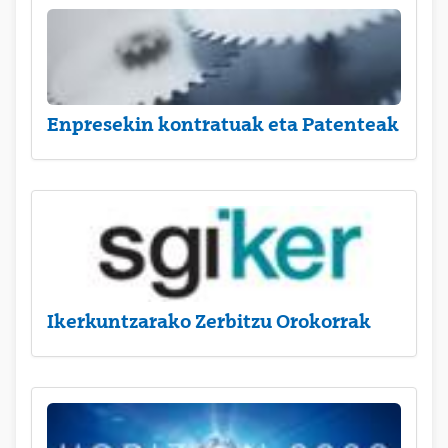
Enpresekin kontratuak eta Patenteak
Ikerkuntzarako Zerbitzu Orokorrak