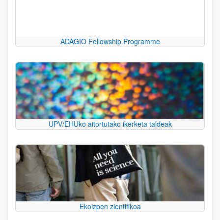
ADAGIO Fellowship Programme
UPV/EHUko aitortutako ikerketa taldeak
Ekoizpen zientifikoa