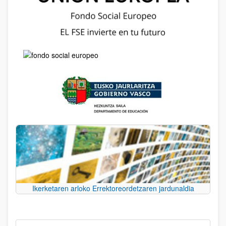
Ikerketaren arloko Errektoreordetzaren jardunaldia