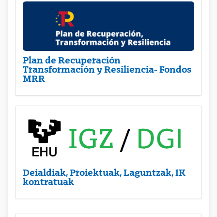
Plan de Recuperación
Transformación y Resiliencia- Fondos
MRR
Deialdiak, Proiektuak, Laguntzak, IK
kontratuak