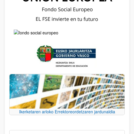
Ikerketaren arloko Errektoreordetzaren jardunaldia