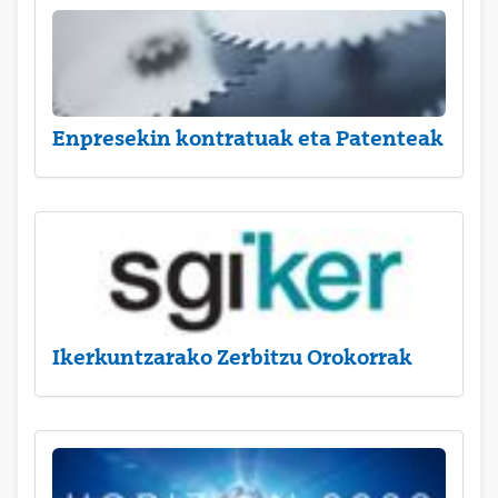
Enpresekin kontratuak eta Patenteak
Ikerkuntzarako Zerbitzu Orokorrak