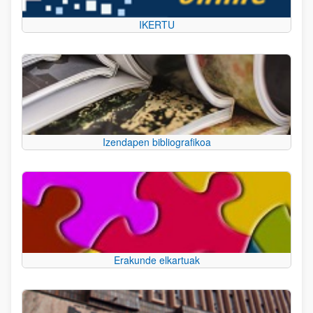
IKERTU
Izendapen bibliografikoa
Erakunde elkartuak