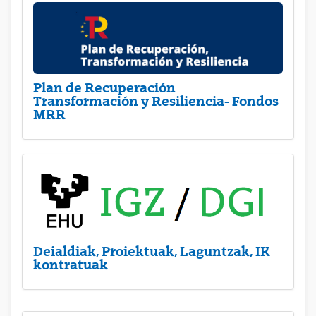
Plan de Recuperación
Transformación y Resiliencia- Fondos
MRR
Deialdiak, Proiektuak, Laguntzak, IK
kontratuak