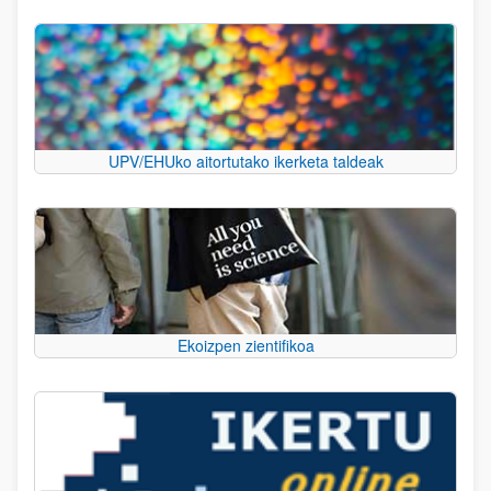
UPV/EHUko aitortutako ikerketa taldeak
Ekoizpen zientifikoa