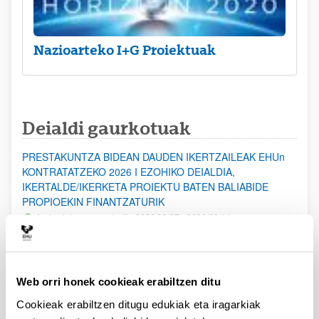
Nazioarteko I+G Proiektuak
Deialdi gaurkotuak
PRESTAKUNTZA BIDEAN DAUDEN IKERTZAILEAK EHUn
KONTRATATZEKO 2026 I EZOHIKO DEIALDIA,
IKERTALDE/IKERKETA PROIEKTU BATEN BALIABIDE
PROPIOEKIN FINANTZATURIK
Aurkezteko epea zabalik: 2026/08/07 - 2026/08/14
ESKAERAK AURKEZTEKO EPEA 2026-08-14 ARTE ZABALIK.
UPV/EHUn Azpiegitura Zientifikoa eta Funts Bibliografikoak
Web orri honek cookieak erabiltzen ditu
erosi eta berritzeko laguntzak 2026
Izapide irekia
Cookieak erabiltzen ditugu edukiak eta iragarkiak