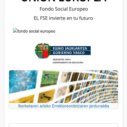
Ikerketaren arloko Errektoreordetzaren jardunaldia