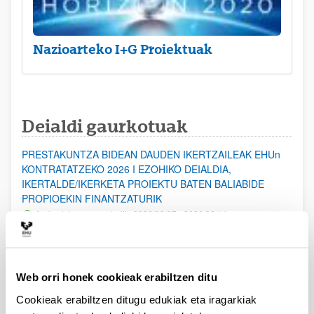
Nazioarteko I+G Proiektuak
Deialdi gaurkotuak
PRESTAKUNTZA BIDEAN DAUDEN IKERTZAILEAK EHUn
KONTRATATZEKO 2026 I EZOHIKO DEIALDIA,
IKERTALDE/IKERKETA PROIEKTU BATEN BALIABIDE
PROPIOEKIN FINANTZATURIK
Aurkezteko epea zabalik: 2026/08/07 - 2026/08/14
ESKAERAK AURKEZTEKO EPEA 2026-08-14 ARTE ZABALIK.
UPV/EHUn Azpiegitura Zientifikoa eta Funts Bibliografikoak
Web orri honek cookieak erabiltzen ditu
erosi eta berritzeko laguntzak 2026
Izapide irekia
Cookieak erabiltzen ditugu edukiak eta iragarkiak