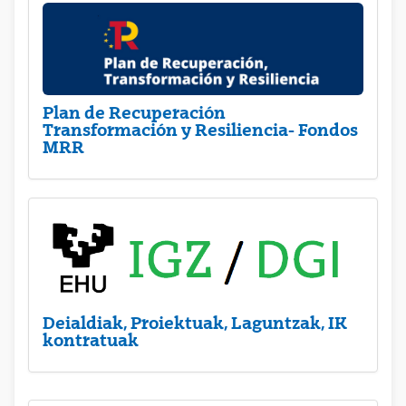
Plan de Recuperación
Transformación y Resiliencia- Fondos
MRR
Deialdiak, Proiektuak, Laguntzak, IK
kontratuak