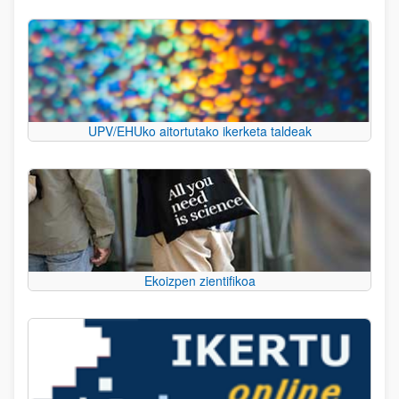
UPV/EHUko aitortutako ikerketa taldeak
Ekoizpen zientifikoa