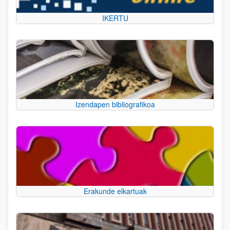
IKERTU
Izendapen bibliografikoa
Erakunde elkartuak