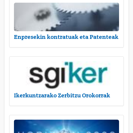
Enpresekin kontratuak eta Patenteak
Ikerkuntzarako Zerbitzu Orokorrak