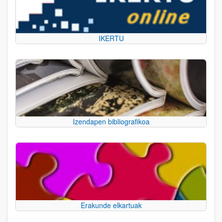
IKERTU
Izendapen bibliografikoa
Erakunde elkartuak