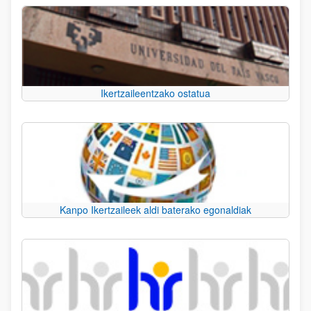
Ikertzaileentzako ostatua
Kanpo Ikertzaileek aldi baterako egonaldiak