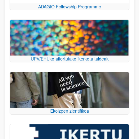
ADAGIO Fellowship Programme
UPV/EHUko aitortutako ikerketa taldeak
Ekoizpen zientifikoa