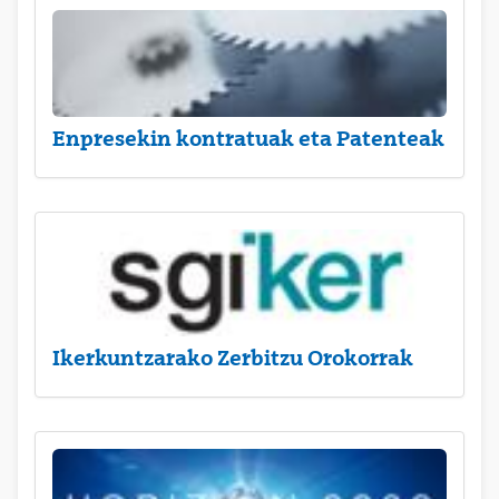
Enpresekin kontratuak eta Patenteak
Ikerkuntzarako Zerbitzu Orokorrak