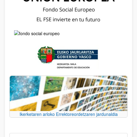
Ikerketaren arloko Errektoreordetzaren jardunaldia