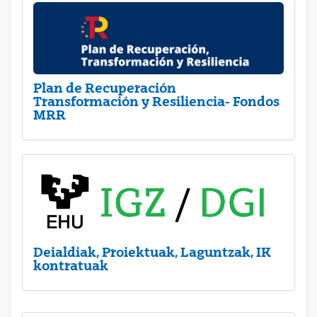
Plan de Recuperación
Transformación y Resiliencia- Fondos
MRR
Deialdiak, Proiektuak, Laguntzak, IK
kontratuak