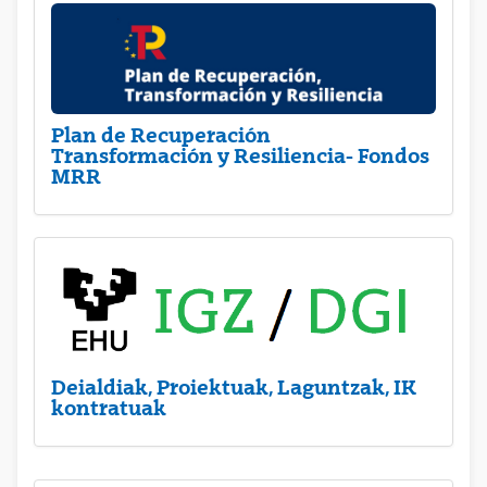
Plan de Recuperación
Transformación y Resiliencia- Fondos
MRR
Deialdiak, Proiektuak, Laguntzak, IK
kontratuak