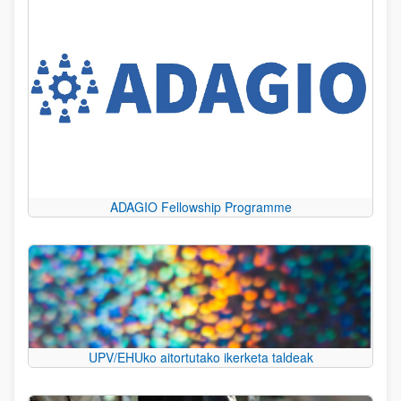
ADAGIO Fellowship Programme
UPV/EHUko aitortutako ikerketa taldeak