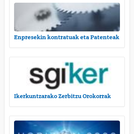
Enpresekin kontratuak eta Patenteak
Ikerkuntzarako Zerbitzu Orokorrak