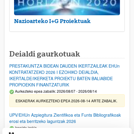
Nazioarteko I+G Proiektuak
Deialdi gaurkotuak
PRESTAKUNTZA BIDEAN DAUDEN IKERTZAILEAK EHUn
KONTRATATZEKO 2026 I EZOHIKO DEIALDIA,
IKERTALDE/IKERKETA PROIEKTU BATEN BALIABIDE
PROPIOEKIN FINANTZATURIK
Aurkezteko epea zabalik: 2026/08/07 - 2026/08/14
ESKAERAK AURKEZTEKO EPEA 2026-08-14 ARTE ZABALIK.
UPV/EHUn Azpiegitura Zientifikoa eta Funts Bibliografikoak
erosi eta berritzeko laguntzak 2026
Izapide irekia