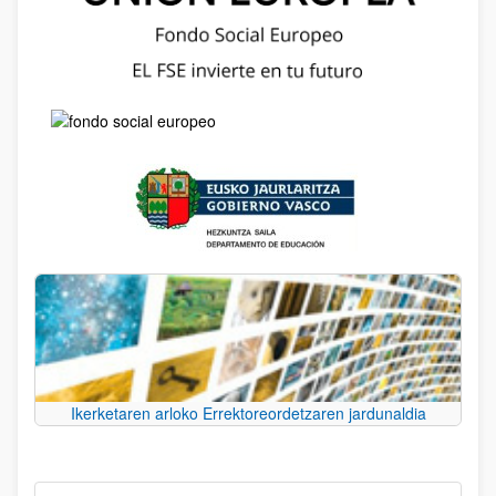
Ikerketaren arloko Errektoreordetzaren jardunaldia