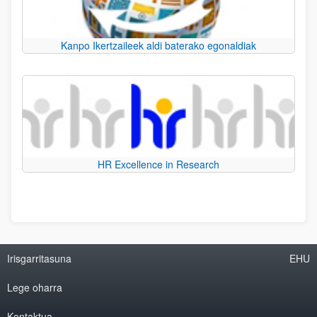
Kanpo Ikertzaileek aldi baterako egonaldiak
HR Excellence in Research
Irisgarritasuna
EHU
Lege oharra
Kontaktua