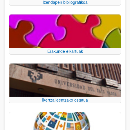
Izendapen bibliografikoa
Erakunde elkartuak
Ikertzaileentzako ostatua