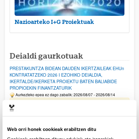
Nazioarteko I+G Proiektuak
Deialdi gaurkotuak
PRESTAKUNTZA BIDEAN DAUDEN IKERTZAILEAK EHUn
KONTRATATZEKO 2026 I EZOHIKO DEIALDIA,
IKERTALDE/IKERKETA PROIEKTU BATEN BALIABIDE
PROPIOEKIN FINANTZATURIK
Aurkezteko epea ez dago zabalik: 2026/08/07 - 2026/08/14
ESKAERAK AURKEZTEKO EPEA 2026-08-14 ARTE ZABALIK.
UPV/EHUn Azpiegitura Zientifikoa eta Funts Bibliografikoak
erosi eta berritzeko laguntzak 2026
Web orri honek cookieak erabiltzen ditu
Izapide irekia