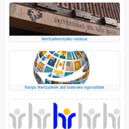
Ikertzaileentzako ostatua
Kanpo Ikertzaileek aldi baterako egonaldiak