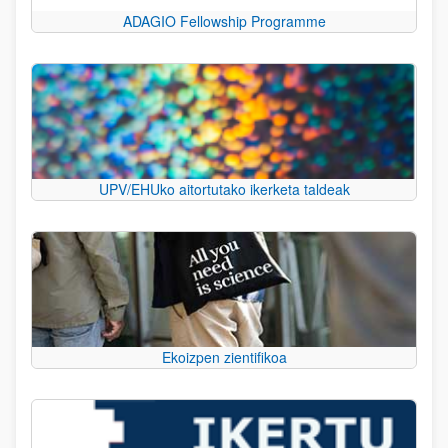
ADAGIO Fellowship Programme
UPV/EHUko aitortutako ikerketa taldeak
Ekoizpen zientifikoa