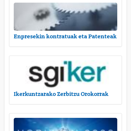
Enpresekin kontratuak eta Patenteak
Ikerkuntzarako Zerbitzu Orokorrak