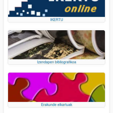
IKERTU
Izendapen bibliografikoa
Erakunde elkartuak