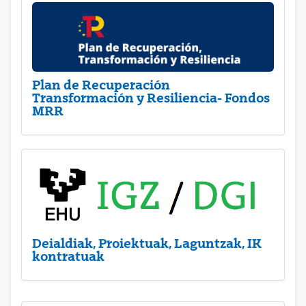
Plan de Recuperación
Transformación y Resiliencia- Fondos
MRR
Deialdiak, Proiektuak, Laguntzak, IK
kontratuak