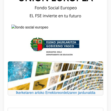
Ikerketaren arloko Errektoreordetzaren jardunaldia