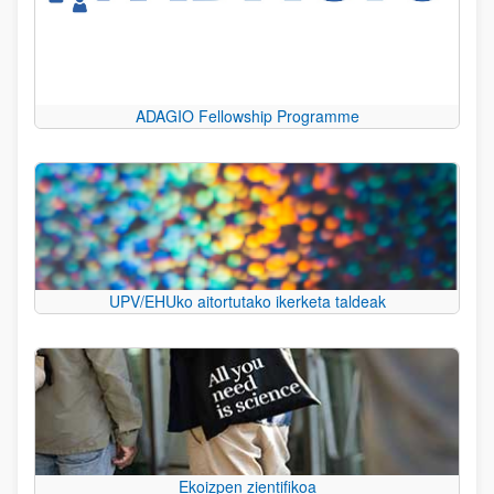
ADAGIO Fellowship Programme
UPV/EHUko aitortutako ikerketa taldeak
Ekoizpen zientifikoa