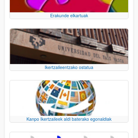
Erakunde elkartuak
Ikertzaileentzako ostatua
Kanpo Ikertzaileek aldi baterako egonaldiak