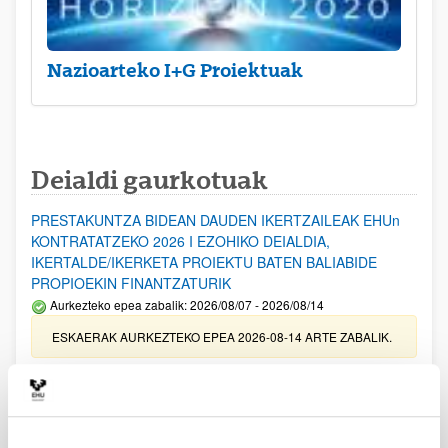
Nazioarteko I+G Proiektuak
Deialdi gaurkotuak
PRESTAKUNTZA BIDEAN DAUDEN IKERTZAILEAK EHUn
KONTRATATZEKO 2026 I EZOHIKO DEIALDIA,
IKERTALDE/IKERKETA PROIEKTU BATEN BALIABIDE
PROPIOEKIN FINANTZATURIK
Aurkezteko epea zabalik: 2026/08/07 - 2026/08/14
ESKAERAK AURKEZTEKO EPEA 2026-08-14 ARTE ZABALIK.
UPV/EHUn Azpiegitura Zientifikoa eta Funts Bibliografikoak
erosi eta berritzeko laguntzak 2026
Izapide irekia