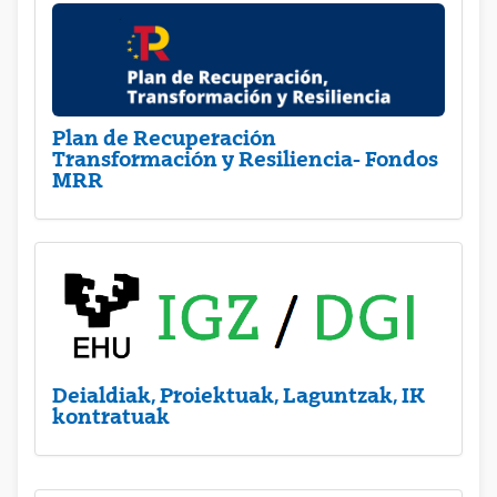
Plan de Recuperación
Transformación y Resiliencia- Fondos
MRR
Deialdiak, Proiektuak, Laguntzak, IK
kontratuak