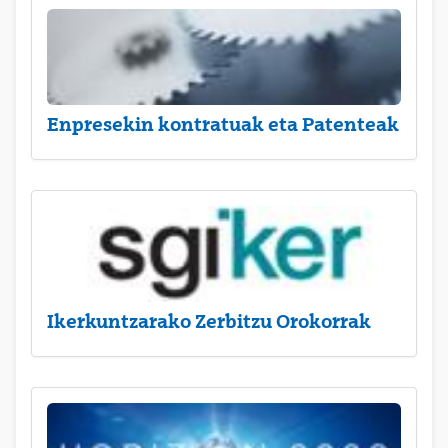
Enpresekin kontratuak eta Patenteak
Ikerkuntzarako Zerbitzu Orokorrak