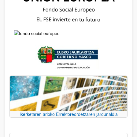
Ikerketaren arloko Errektoreordetzaren jardunaldia