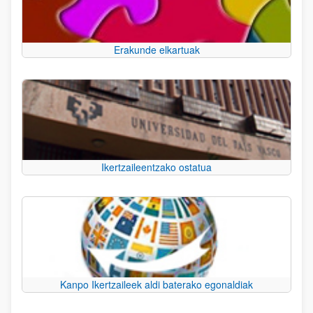
Erakunde elkartuak
Ikertzaileentzako ostatua
Kanpo Ikertzaileek aldi baterako egonaldiak