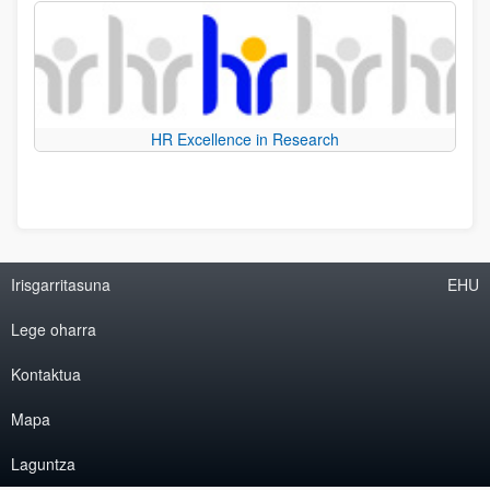
HR Excellence in Research
Irisgarritasuna
EHU
Lege oharra
Kontaktua
Mapa
Laguntza