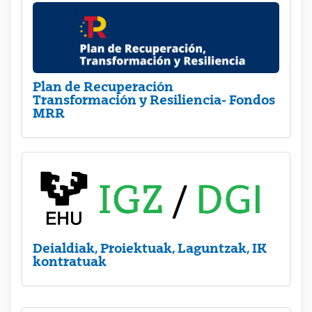
Plan de Recuperación
Transformación y Resiliencia- Fondos
MRR
Deialdiak, Proiektuak, Laguntzak, IK
kontratuak