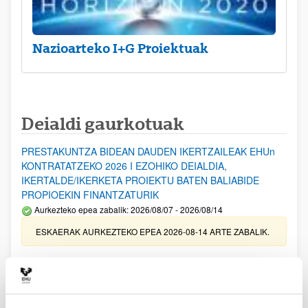
Nazioarteko I+G Proiektuak
Deialdi gaurkotuak
PRESTAKUNTZA BIDEAN DAUDEN IKERTZAILEAK EHUn
KONTRATATZEKO 2026 I EZOHIKO DEIALDIA,
IKERTALDE/IKERKETA PROIEKTU BATEN BALIABIDE
PROPIOEKIN FINANTZATURIK
Aurkezteko epea zabalik: 2026/08/07 - 2026/08/14
ESKAERAK AURKEZTEKO EPEA 2026-08-14 ARTE ZABALIK.
UPV/EHUn Azpiegitura Zientifikoa eta Funts Bibliografikoak
erosi eta berritzeko laguntzak 2026
Izapide irekia