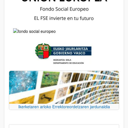
Ikerketaren arloko Errektoreordetzaren jardunaldia