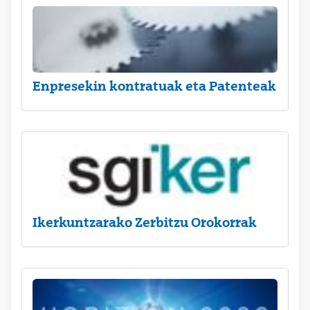
Enpresekin kontratuak eta Patenteak
Ikerkuntzarako Zerbitzu Orokorrak