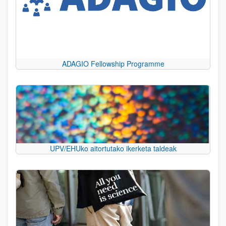
ADAGIO Fellowship Programme
UPV/EHUko aitortutako ikerketa taldeak