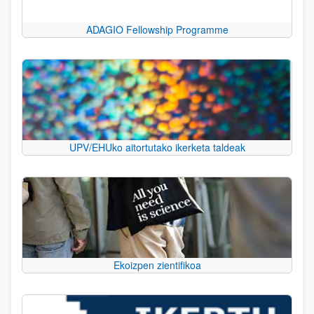
ADAGIO Fellowship Programme
UPV/EHUko aitortutako ikerketa taldeak
Ekoizpen zientifikoa