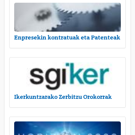
Enpresekin kontratuak eta Patenteak
Ikerkuntzarako Zerbitzu Orokorrak