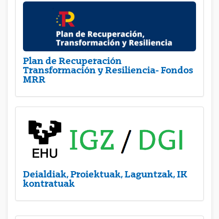
Plan de Recuperación
Transformación y Resiliencia- Fondos
MRR
Deialdiak, Proiektuak, Laguntzak, IK
kontratuak