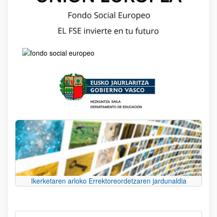
Ikerketaren arloko Errektoreordetzaren jardunaldia