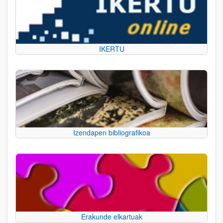
IKERTU
Izendapen bibliografikoa
Erakunde elkartuak