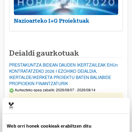
Nazioarteko I+G Proiektuak
Deialdi gaurkotuak
PRESTAKUNTZA BIDEAN DAUDEN IKERTZAILEAK EHUn
KONTRATATZEKO 2026 I EZOHIKO DEIALDIA,
IKERTALDE/IKERKETA PROIEKTU BATEN BALIABIDE
PROPIOEKIN FINANTZATURIK
Aurkezteko epea zabalik: 2026/08/07 - 2026/08/14
ESKAERAK AURKEZTEKO EPEA 2026-08-14 ARTE ZABALIK.
UPV/EHUn Azpiegitura Zientifikoa eta Funts Bibliografikoak
erosi eta berritzeko laguntzak 2026
Izapide irekia
Web orri honek cookieak erabiltzen ditu