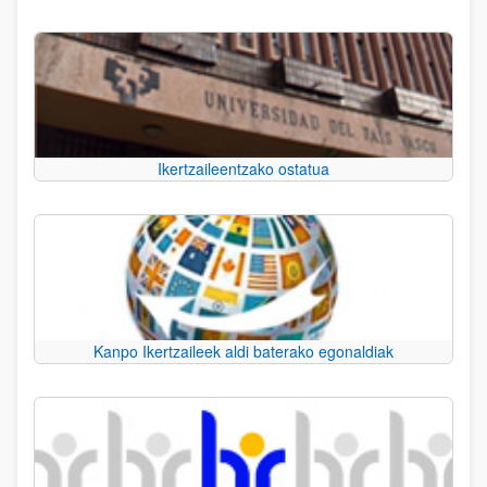
Ikertzaileentzako ostatua
Kanpo Ikertzaileek aldi baterako egonaldiak