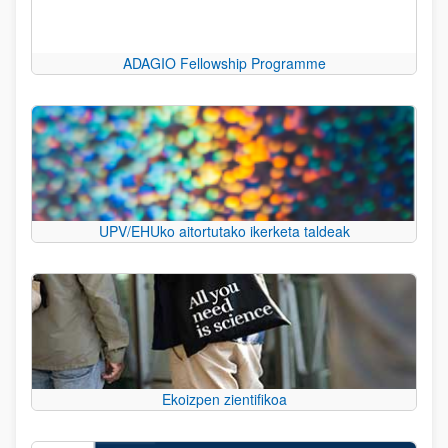
ADAGIO Fellowship Programme
UPV/EHUko aitortutako ikerketa taldeak
Ekoizpen zientifikoa