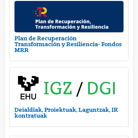
Plan de Recuperación
Transformación y Resiliencia- Fondos
MRR
Deialdiak, Proiektuak, Laguntzak, IK
kontratuak