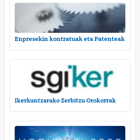
Enpresekin kontratuak eta Patenteak
Ikerkuntzarako Zerbitzu Orokorrak