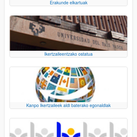
Erakunde elkartuak
Ikertzaileentzako ostatua
Kanpo Ikertzaileek aldi baterako egonaldiak