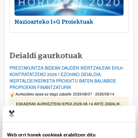
Nazioarteko I+G Proiektuak
Deialdi gaurkotuak
PRESTAKUNTZA BIDEAN DAUDEN IKERTZAILEAK EHUn
KONTRATATZEKO 2026 I EZOHIKO DEIALDIA,
IKERTALDE/IKERKETA PROIEKTU BATEN BALIABIDE
PROPIOEKIN FINANTZATURIK
Aurkezteko epea ez dago zabalik: 2026/08/07 - 2026/08/14
ESKAERAK AURKEZTEKO EPEA 2026-08-14 ARTE ZABALIK.
UPV/EHUn Azpiegitura Zientifikoa eta Funts Bibliografikoak
erosi eta berritzeko laguntzak 2026
Izapide irekia
Web orri honek cookieak erabiltzen ditu