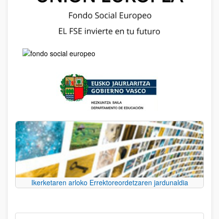
Ikerketaren arloko Errektoreordetzaren jardunaldia