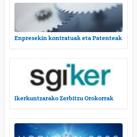
Enpresekin kontratuak eta Patenteak
Ikerkuntzarako Zerbitzu Orokorrak