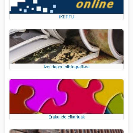
IKERTU
Izendapen bibliografikoa
Erakunde elkartuak