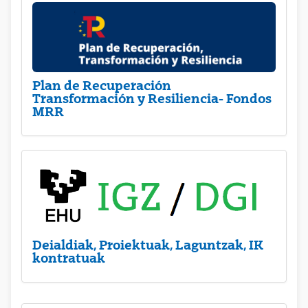
Plan de Recuperación
Transformación y Resiliencia- Fondos
MRR
Deialdiak, Proiektuak, Laguntzak, IK
kontratuak