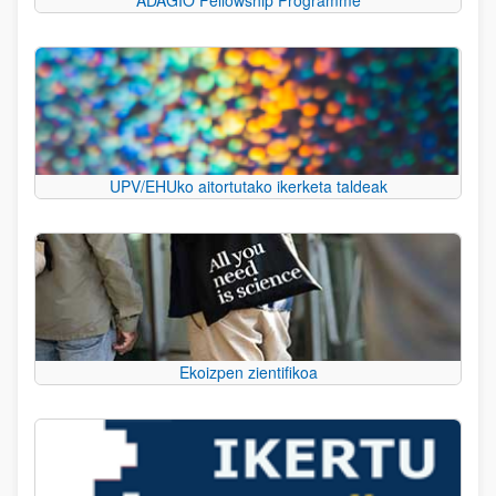
UPV/EHUko aitortutako ikerketa taldeak
Ekoizpen zientifikoa