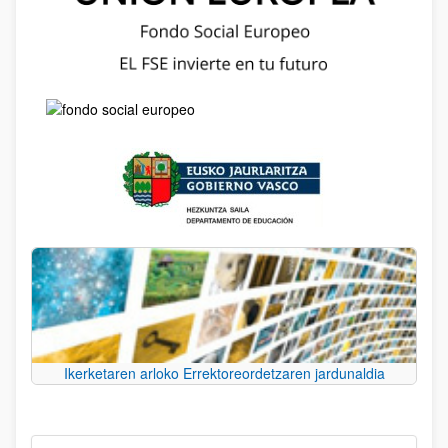
Ikerketaren arloko Errektoreordetzaren jardunaldia