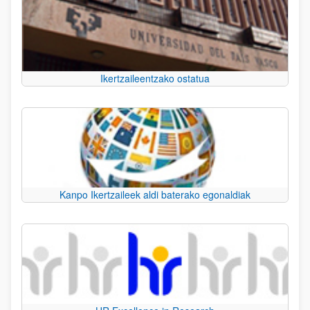
Ikertzaileentzako ostatua
Kanpo Ikertzaileek aldi baterako egonaldiak