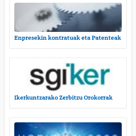
Enpresekin kontratuak eta Patenteak
Ikerkuntzarako Zerbitzu Orokorrak