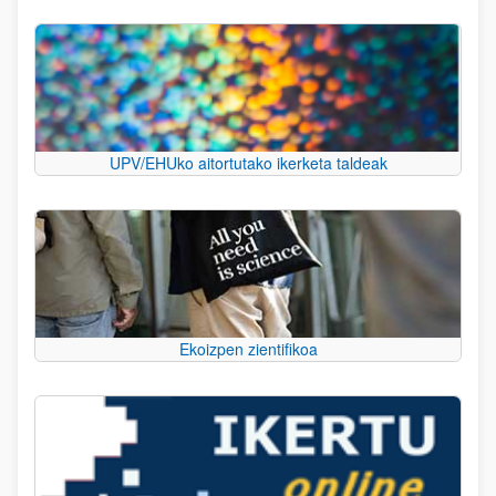
UPV/EHUko aitortutako ikerketa taldeak
Ekoizpen zientifikoa