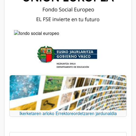
Ikerketaren arloko Errektoreordetzaren jardunaldia