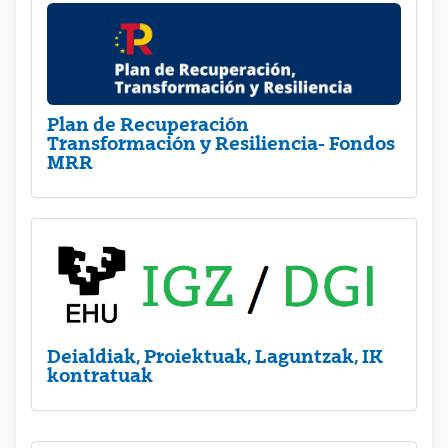
Plan de Recuperación
Transformación y Resiliencia- Fondos
MRR
Deialdiak, Proiektuak, Laguntzak, IK
kontratuak