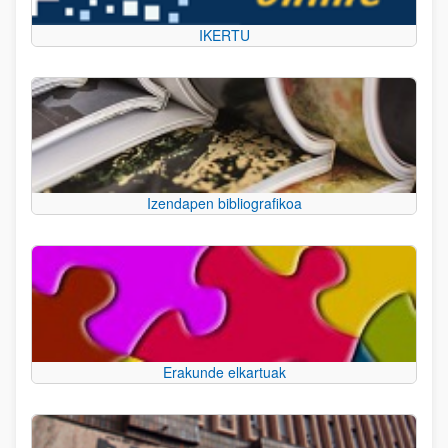
IKERTU
Izendapen bibliografikoa
Erakunde elkartuak