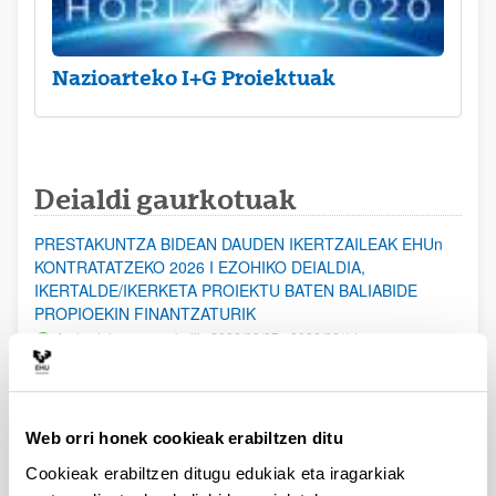
Nazioarteko I+G Proiektuak
Deialdi gaurkotuak
PRESTAKUNTZA BIDEAN DAUDEN IKERTZAILEAK EHUn
KONTRATATZEKO 2026 I EZOHIKO DEIALDIA,
IKERTALDE/IKERKETA PROIEKTU BATEN BALIABIDE
PROPIOEKIN FINANTZATURIK
Aurkezteko epea zabalik: 2026/08/07 - 2026/08/14
ESKAERAK AURKEZTEKO EPEA 2026-08-14 ARTE ZABALIK.
UPV/EHUn Azpiegitura Zientifikoa eta Funts Bibliografikoak
Web orri honek cookieak erabiltzen ditu
erosi eta berritzeko laguntzak 2026
Izapide irekia
Cookieak erabiltzen ditugu edukiak eta iragarkiak